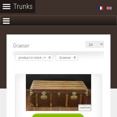
Graeser
product in stock -/+
Graeser