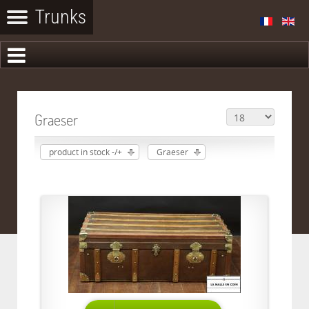
Graeser
product in stock -/+
Graeser