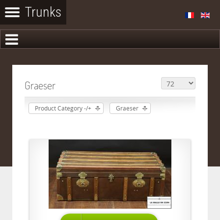
Graeser
Product Category -/+
Graeser