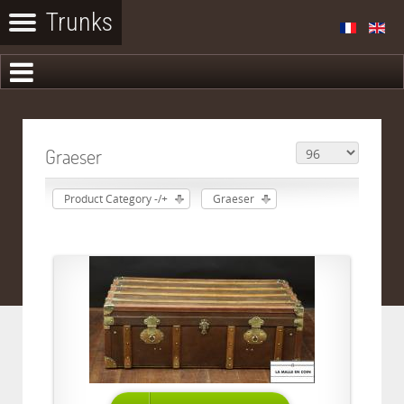
Graeser
Product Category -/+
Graeser