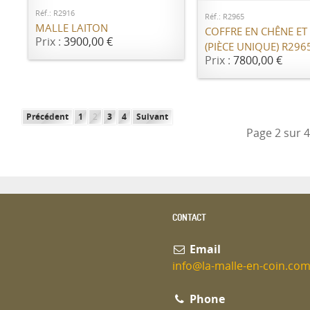
Réf.: R2916
Réf.: R2965
MALLE LAITON
COFFRE EN CHÊNE ET
Prix :
3900,00 €
(PIÈCE UNIQUE) R296
Prix :
7800,00 €
Précédent
1
2
3
4
Suivant
Page 2 sur 
CONTACT
Email
info@la-malle-en-coin.co
Phone