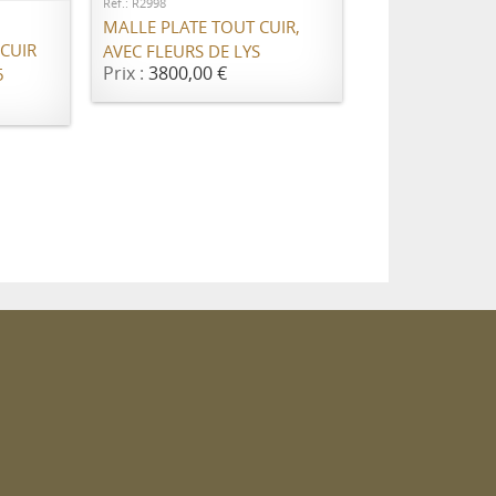
Réf.: R2998
MALLE PLATE TOUT CUIR,
 CUIR
AVEC FLEURS DE LYS
Prix :
3800,00 €
5
4
m