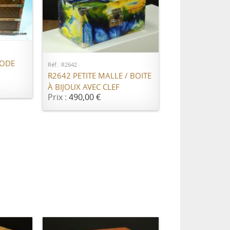
ER
AJOUTER AU PANIER
MODE
Réf.: R2642
R2642 PETITE MALLE / BOITE
À BIJOUX AVEC CLEF
Prix :
490,00 €