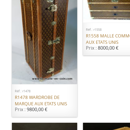
AJOUTER AU PANI
Réf.: r1558
R1558 MALLE COM
AUX ETATS UNIS
Prix :
8000,00 €
AJOUTER AU PANIER
Réf.: r1478
R1478 WARDROBE DE
MARQUE AUX ETATS UNIS
Prix :
9800,00 €