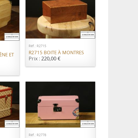
AJOUTER AU PANIER
ER
Réf.: R2715
R2715 BOITE À MONTRES
ÈNE ET
Prix :
220,00 €
ER
AJOUTER AU PANIER
Réf.: R2778