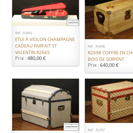
AJOUTER AU PANIER
AJOUTER AU PANI
Réf.: R2665
ETUI À VIOLON CHAMPAGNE
CADEAU PARFAIT ST
Réf.: R2698
VALENTIN R2665
R2698 COFFRE EN CH
Prix :
480,00 €
BOIS DE SERPENT
Prix :
640,00 €
AJOUTER AU PANI
AJOUTER AU PANIER
Réf.: R2767