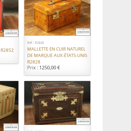
AJOUTER AU PANIER
ER
Réf.: R2828
MALLETTE EN CUIR NATUREL
 R2852
DE MARQUE AUX-ÉTATS-UNIS
R2828
Prix :
1250,00 €
AJOUTER AU PANIER
ER