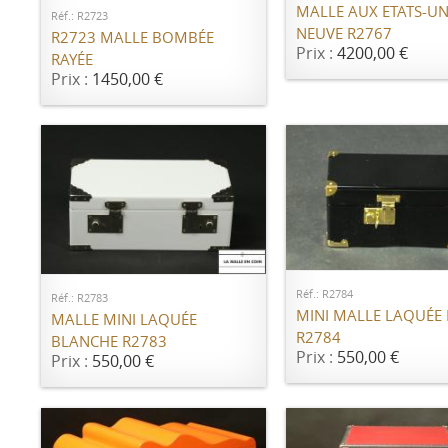
MALLE AUX ETATS-UN
Réf.: R2723
NEUVE R2767
R2723 MALLE BOMBÉE
Prix :
4200,00 €
RAYÉE
Prix :
1450,00 €
AJOUTER AU PANI
AJOUTER AU PANIER
Réf.: R2784
Réf.: R2783
MINI MALLE LAQUÉE 
MALLE MINI LAQUÉE
R2784
BLANCHE R2783
Prix :
550,00 €
Prix :
550,00 €