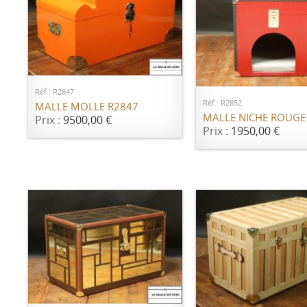
AJOUTER AU PANIER
AJOUTER AU PANI
Réf.: R2847
Réf.: R2852
MALLE MOLLE R2847
MALLE NICHE ROUGE
Prix :
9500,00 €
Prix :
1950,00 €
AJOUTER AU PANIER
AJOUTER AU PANI