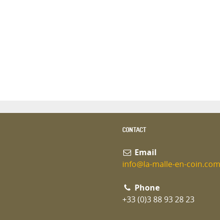
CONTACT
Email
info@la-malle-en-coin.co
Phone
+33 (0)3 88 93 28 23