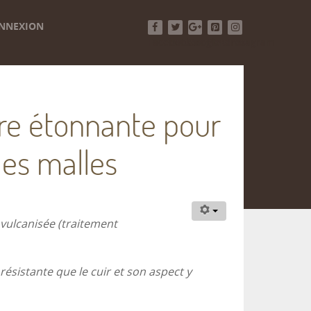
NNEXION
Facebook
Twitter
Google+
Pinterest
Instagram
ère étonnante pour
des malles
t vulcanisée (traitement
résistante que le cuir et son aspect y