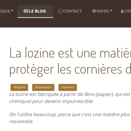
IQUE
LE BLOG
CONTACT
INFOS
CO
La lozine est une mati
protéger les cornières 
Histoire
decoration
interiors
La lozine est fabriquée à partir de fibre (papier), qui es
chimique) pour devenir imputrescible.
On l'utilise beaucoup, parce que c'est une matière plus 
ressemble.