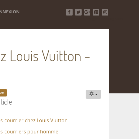
NNEXION
Facebook
Twitter
Google+
Pinterest
Instagram
z Louis Vuitton -
be
ticle
s-courrier chez Louis Vuitton
es-courriers pour homme