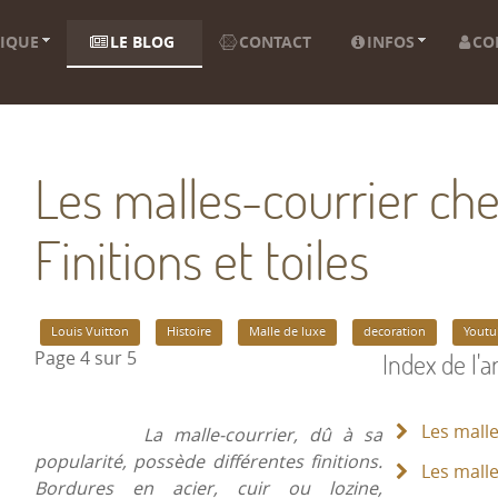
IQUE
LE BLOG
CONTACT
INFOS
CO
Les malles-courrier che
Finitions et toiles
Louis Vuitton
Histoire
Malle de luxe
decoration
Youtu
Index de l'ar
Page 4 sur 5
Les malle
La malle-courrier, dû à sa
popularité, possède différentes finitions.
Les mall
Bordures en acier, cuir ou lozine,