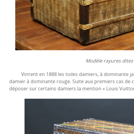
Modèle rayures dites
Vinrent en 1888 les toiles damiers, à dominante jaun
damier à dominante rouge. Suite aux premiers cas de 
déposer sur certains damiers la mention « Louis Vuitt