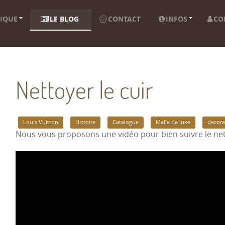
IQUE
LE BLOG
CONTACT
INFOS
CO
Nettoyer le cuir
Louis Vuitton
Histoire
Catalogue
Malle de luxe
decora
Nous vous proposons une vidéo pour bien suivre le ne