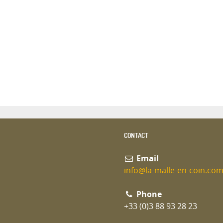
CONTACT
Email
info@la-malle-en-coin.co
Phone
+33 (0)3 88 93 28 23