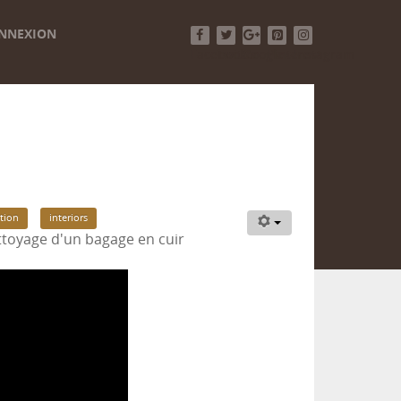
NNEXION
Facebook
Twitter
Google+
Pinterest
Instagram
tion
interiors
ttoyage d'un bagage en cuir