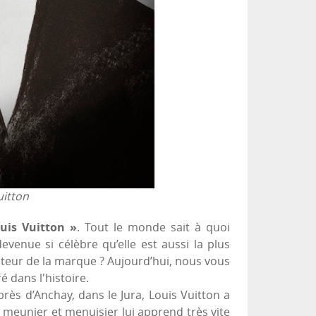
uitton
uis Vuitton »
. Tout le monde sait à quoi
enue si célèbre qu’elle est aussi la plus
ateur de la marque ? Aujourd’hui, nous vous
é dans l'histoire.
rès d’Anchay, dans le Jura, Louis Vuitton a
 meunier et menuisier lui apprend très vite