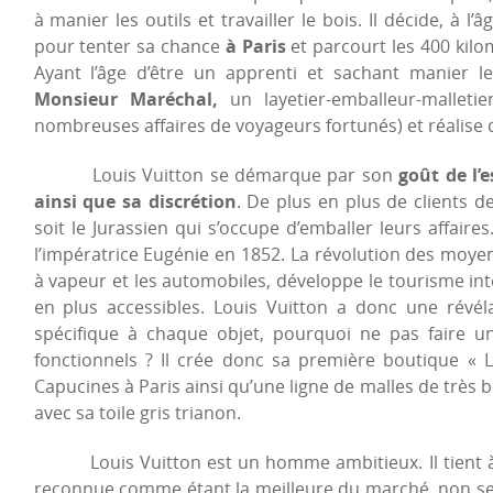
à manier les outils et travailler le bois. Il décide, à l’
pour tenter sa chance
à Paris
et parcourt les 400 kilom
Ayant l’âge d’être un apprenti et sachant manier les
Monsieur Maréchal,
un layetier-emballeur-malletie
nombreuses affaires de voyageurs fortunés) et réalise 
Louis Vuitton se démarque par son
goût de l’e
ainsi que sa discrétion
. De plus en plus de clients 
soit le Jurassien qui s’occupe d’emballer leurs affaires.
l’impératrice Eugénie en 1852. La révolution des moye
à vapeur et les automobiles, développe le tourisme in
en plus accessibles. Louis Vuitton a donc une révél
spécifique à chaque objet, pourquoi ne pas faire u
fonctionnels ? Il crée donc sa première boutique « 
Capucines à Paris ainsi qu’une ligne de malles de trè
avec sa toile gris trianon.
Louis Vuitton est un homme ambitieux. Il tient à 
reconnue comme étant la meilleure du marché, non seu