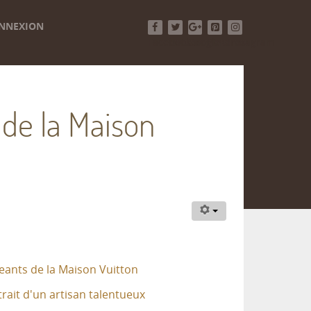
NNEXION
Facebook
Twitter
Google+
Pinterest
Instagram
 de la Maison
geants de la Maison Vuitton
rait d'un artisan talentueux