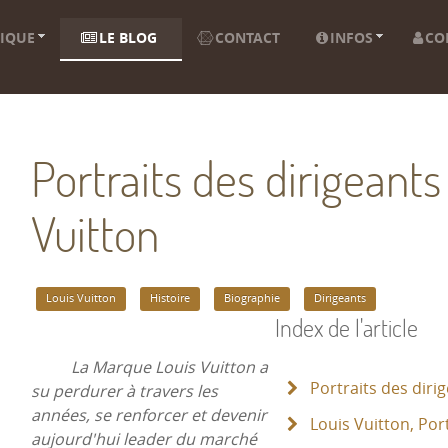
IQUE
LE BLOG
CONTACT
INFOS
CO
Portraits des dirigeants
Vuitton
Louis Vuitton
Histoire
Biographie
Dirigeants
Index de l'article
La Marque Louis Vuitton a
Portraits des diri
su perdurer à travers les
années, se renforcer et devenir
Louis Vuitton, Port
aujourd'hui leader du marché