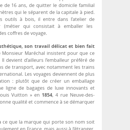
âge de 16 ans, de quitter le domicile familial
ètres qui le séparent de la capitale à pied.
 outils à bois, il entre dans l’atelier de
r (métier qui consistait à emballer les
des coffres de voyage.
sthétique, son travail délicat et bien fait
de Monsieur Maréchal insistent pour que ce
 Il devient d’ailleurs l’emballeur préféré de
ns de transport, avec notamment les trains
ternational. Les voyages deviennent de plus
ation : plutôt que de créer un emballage
ne ligne de bagages de luxe innovants et
Louis Vuitton » en
1854
, 4 rue Neuve-des-
s bonne qualité et commence à se démarquer
ce que la marque qui porte son nom soit
lement en France, mais aussi à l’étranger.