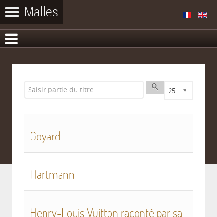
Saisir partie du titre
Affichage #
25
Goyard
Hartmann
Henry-Louis Vuitton raconté par sa