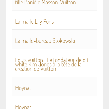
fille Danièle Masson-Vuitton
La malle Lily Pons
La malle-bureau Stokowski
Louis vuitton : Le fondateur de off
white Kim Jones à la tête de la
création de Vuitton
Moynat
Moynat