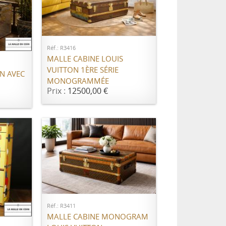
AJOUTER AU PANIER
ER
Réf.: R3416
MALLE CABINE LOUIS
VUITTON 1ÈRE SÉRIE
ON AVEC
MONOGRAMMÉE
Prix :
12500,00 €
AJOUTER AU PANIER
ER
Réf.: R3411
MALLE CABINE MONOGRAM