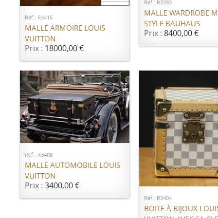
Réf.: R3393
MALLE WARDROBE 
Réf.: R3415
STYLE BAUHAUS
MALLE ARMOIRE LOUIS
Prix :
8400,00 €
VUITTON
Prix :
18000,00 €
AJOUTER AU PANIER
Réf.: R3408
MALLE AUTOMOBILE LOUIS
AJOUTER AU PANI
VUITTON
Prix :
3400,00 €
Réf.: R3404
BOITE À BIJOUX LOUI