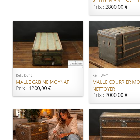
VUITTON AVEC SA CL
Prix :
2800,00 €
AJOUTER AU PANIER
AJOUTER AU PANI
Réf.: DV42
Réf.: DV41
MALLE CABINE MOYNAT
MALLE COURRIER MO
Prix :
1200,00 €
NETTOYER
Prix :
2000,00 €