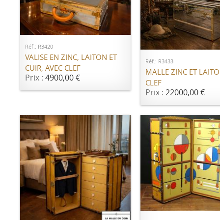
AJOUTER AU PANIER
AJOUTER AU PANI
Réf.: R3420
VALISE EN ZINC, LAITON ET
Réf.: R3433
CUIR, AVEC CLEF
MALLE ZINC ET LAIT
Prix :
4900,00 €
CLEF
Prix :
22000,00 €
AJOUTER AU PANI
AJOUTER AU PANIER