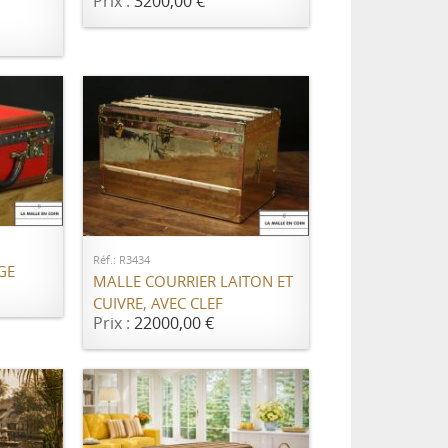
Prix :
3200,00 €
ER
AJOUTER AU PANIER
Réf.: R3434
GE
MALLE COURRIER LAITON ET
CUIVRE, AVEC CLEF
Prix :
22000,00 €