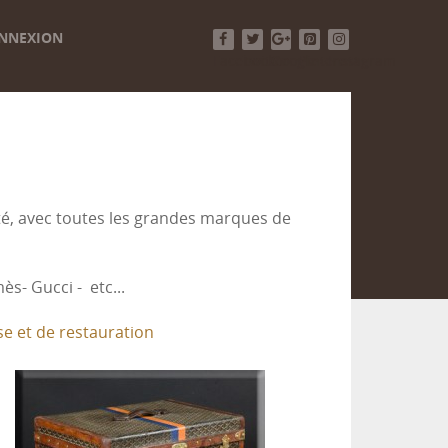
NNEXION
Facebook
Twitter
Google+
Pinterest
Instagram
té, avec toutes les grandes marques de
s- Gucci - etc...
se et de restauration