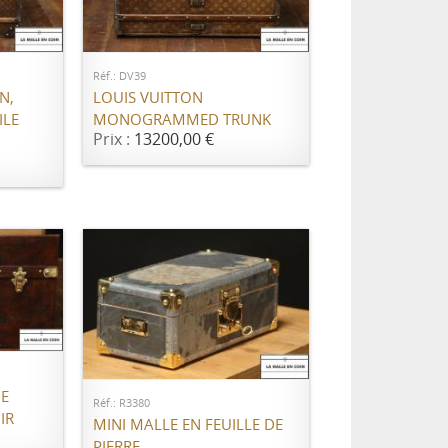
ER
AJOUTER AU PANIER
Réf.: DV39
N,
LOUIS VUITTON
ILE
MONOGRAMMED TRUNK
Prix :
13200,00 €
ER
AJOUTER AU PANIER
NE
Réf.: R3380
IR
MINI MALLE EN FEUILLE DE
PIERRE