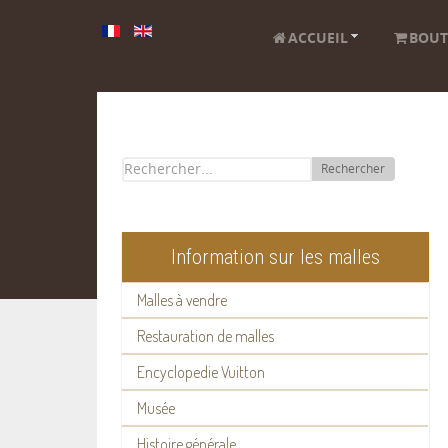
ACCUEIL
BOUT
Rechercher
Information sur les malles
Malles à vendre
Restauration de malles
Encyclopedie Vuitton
Musée
Histoire générale