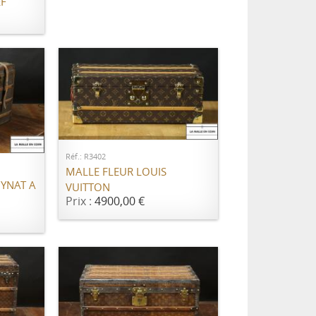
EF
AJOUTER AU PANIER
ER
Réf.: R3402
MALLE FLEUR LOUIS
YNAT A
VUITTON
Prix :
4900,00 €