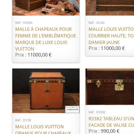
AJOUTER AU PANIER
AJOUTER AU PANI
Réf.: R3394
Réf.: DV40
MALLE À CHAPEAUX POUR
MALLE LOUIS VUITTO
FEMME DE L'EMBLÉMATIQUE
COURRIER HAUTE, TO
MARQUE DE LUXE LOUIS
DAMIER JAUNE
Prix :
11000,00 €
VUITTON
Prix :
11000,00 €
AJOUTER AU PANI
AJOUTER AU PANIER
Réf.: R3382
R3382 TABLEAU D'U
Réf.: DV38
FACADE DE VALISE CU
MALLE LOUIS VUITTON
Prix :
990,00 €
ORANGE POUR CHAPEAUX