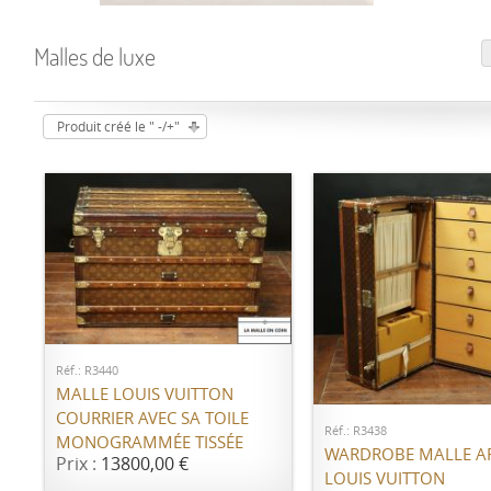
Malles de luxe
Produit créé le " -/+"
AJOUTER AU PANIER
AJOUTER AU PANI
Réf.: R3440
MALLE LOUIS VUITTON
COURRIER AVEC SA TOILE
Réf.: R3438
MONOGRAMMÉE TISSÉE
WARDROBE MALLE A
Prix :
13800,00 €
LOUIS VUITTON