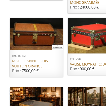
MONOGRAMMÉE
Prix :
24000,00 €
AJOUTER AU PANIER
AJOUTER AU PANI
Réf.: R3432
Réf.: r3421
MALLE CABINE LOUIS
VALISE MOYNAT ROU
VUITTON ORANGE
Prix :
900,00 €
Prix :
7500,00 €