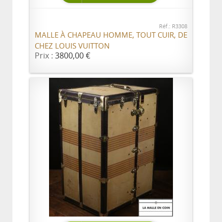
Réf.: R3308
MALLE À CHAPEAU HOMME, TOUT CUIR, DE
CHEZ LOUIS VUITTON
Prix :
3800,00 €