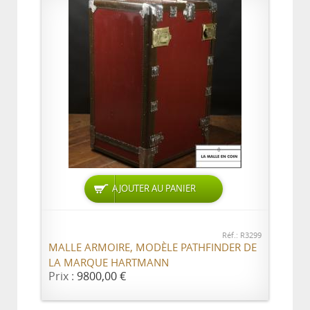
AJOUTER AU PANIER
Réf.: R3299
MALLE ARMOIRE, MODÈLE PATHFINDER DE
LA MARQUE HARTMANN
Prix :
9800,00 €