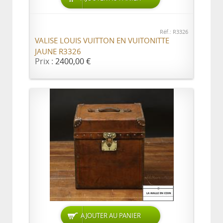
Réf.: R3326
VALISE LOUIS VUITTON EN VUITONITTE
JAUNE R3326
Prix :
2400,00 €
AJOUTER AU PANIER