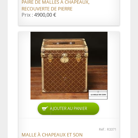
PAIRE DE MALLES À CHAPEAUX,
RECOUVERTE DE PIERRE
Prix :
4900,00 €
AJOUTER AU PANIER
Réf.: R3371
MALLE À CHAPEAUX ET SON