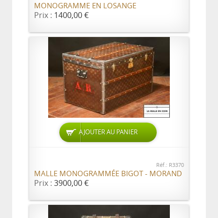
MONOGRAMME EN LOSANGE
Prix :
1400,00 €
AJOUTER AU PANIER
Réf.: R3370
MALLE MONOGRAMMÉE BIGOT - MORAND
Prix :
3900,00 €