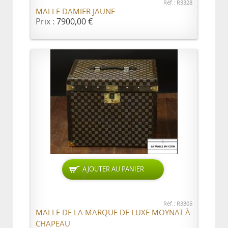
Réf.: R3328
MALLE DAMIER JAUNE
Prix :
7900,00 €
AJOUTER AU PANIER
Réf.: R3305
MALLE DE LA MARQUE DE LUXE MOYNAT À
CHAPEAU