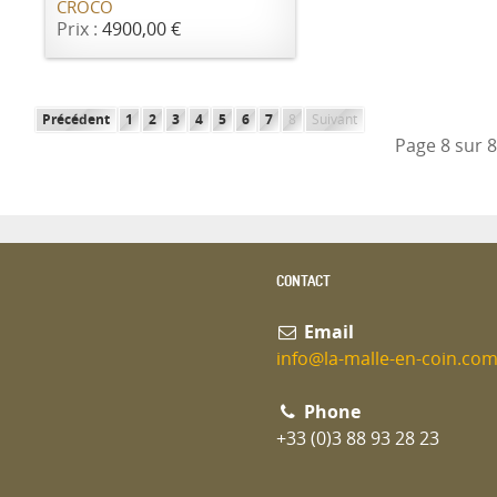
CROCO
Prix :
4900,00 €
Précédent
1
2
3
4
5
6
7
8
Suivant
Page 8 sur 
CONTACT
Email
info@la-malle-en-coin.co
Phone
+33 (0)3 88 93 28 23