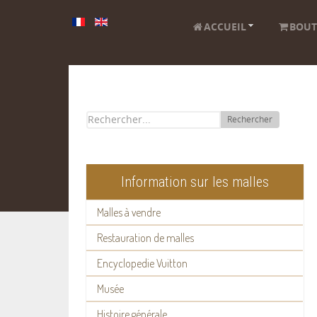
ACCUEIL
BOUT
Rechercher
Information sur les malles
Malles à vendre
Restauration de malles
Encyclopedie Vuitton
Musée
Histoire générale