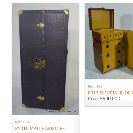
AJOUTER AU PANI
Réf.: r913
R913 SECRÉTAIRE DE
Prix :
5900,00 €
AJOUTER AU PANIER
Réf.: r1016
R1016 MALLE ARMOIRE