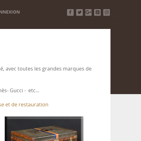
NNEXION
Facebook
Twitter
Google+
Pinterest
Instagram
té, avec toutes les grandes marques de
s- Gucci - etc...
se et de restauration