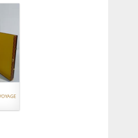
ER
 VOYAGE