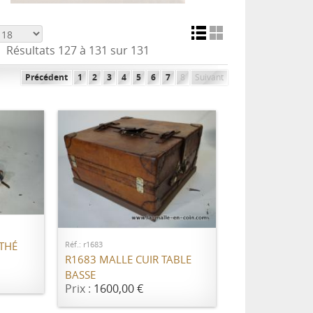
Résultats 127 à 131 sur 131
Précédent
1
2
3
4
5
6
7
8
Suivant
ER
AJOUTER AU PANIER
Réf.: r1683
 THÉ
R1683 MALLE CUIR TABLE
BASSE
Prix :
1600,00 €