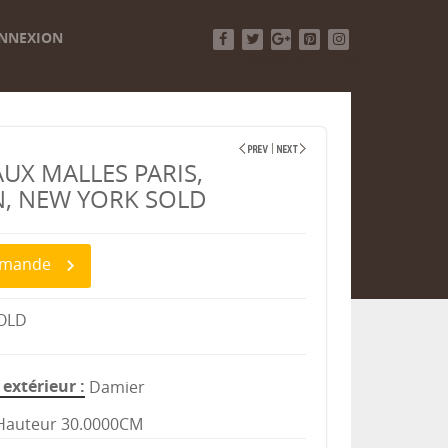
NNEXION
Facebook
Twitter
Google+
Pinterest
Instagram
AUX MALLES PARIS,
, NEW YORK SOLD
demande
SOLD
extérieur
Damier
Hauteur 30.0000CM