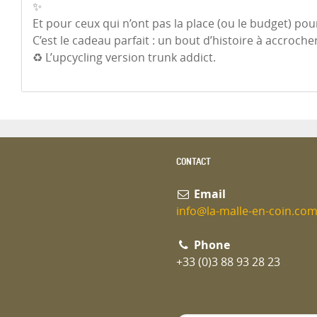
✨
Et pour ceux qui n’ont pas la place (ou le budget) p
C’est le cadeau parfait : un bout d’histoire à accroche
♻️ L’upcycling version trunk addict.
CONTACT
Email
info@la-malle-en-coin.co
Phone
+33 (0)3 88 93 28 23