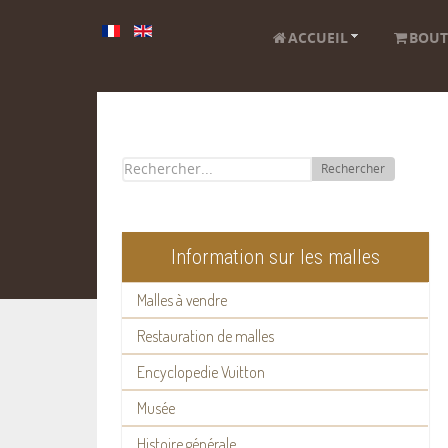
ACCUEIL
BOUT
Rechercher
Information sur les malles
Malles à vendre
Restauration de malles
Encyclopedie Vuitton
Musée
Histoire générale