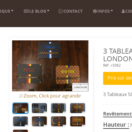
IQUE
LE BLOG
CONTACT
INFOS
CO
3 TABLE
LONDON
Réf.: r3362
Prix sur 
3 Tableaux 
Zoom, Click pour agrandir
Revêtement 
Hauteur