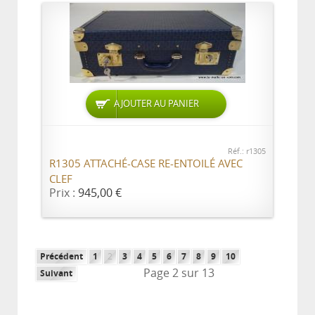
AJOUTER AU PANIER
Réf.: r1305
R1305 ATTACHÉ-CASE RE-ENTOILÉ AVEC
CLEF
Prix :
945,00 €
Précédent
1
2
3
4
5
6
7
8
9
10
Page 2 sur 13
Suivant