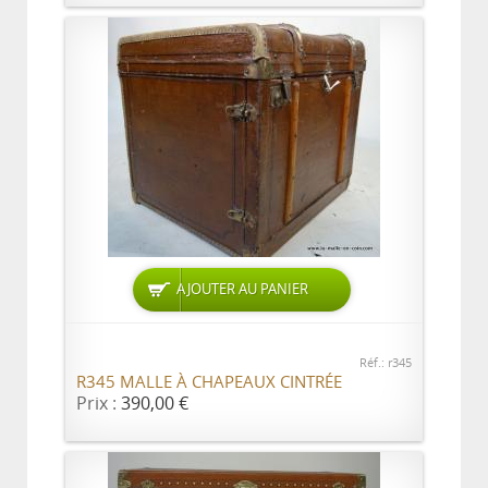
AJOUTER AU PANIER
Réf.: r345
R345 MALLE À CHAPEAUX CINTRÉE
Prix :
390,00 €