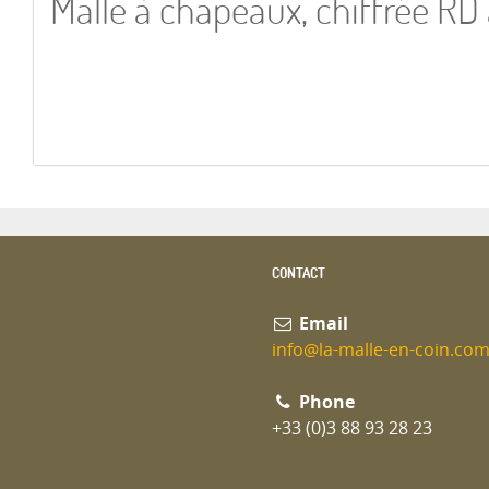
Malle à chapeaux, chiffrée RD 
CONTACT
Email
info@la-malle-en-coin.co
Phone
+33 (0)3 88 93 28 23