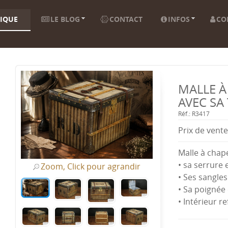
IQUE
LE BLOG
CONTACT
INFOS
CO
MALLE À
AVEC SA
Réf.: R3417
Prix ​​de vente
Malle à chape
• sa serrure 
Zoom, Click pour agrandir
• Ses sangles
• Sa poignée
• Intérieur re