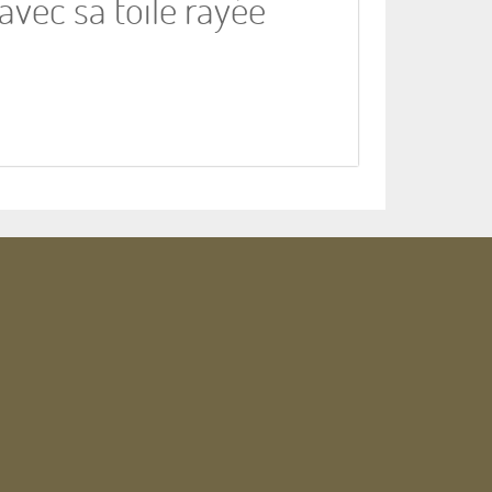
avec sa toile rayée
m