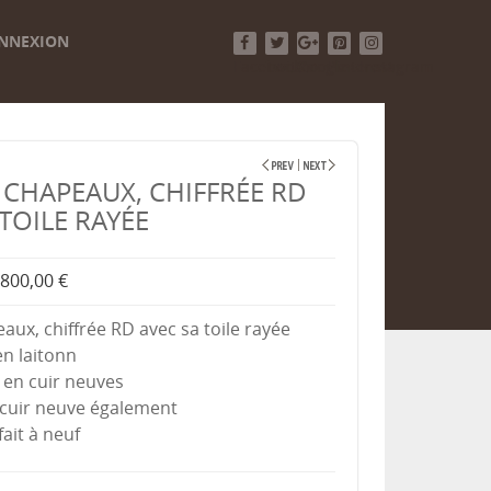
NNEXION
Facebook
Twitter
Google+
Pinterest
Instagram
 CHAPEAUX, CHIFFRÉE RD
 TOILE RAYÉE
800,00 €
aux, chiffrée RD avec sa toile rayée
en laitonn
 en cuir neuves
 cuir neuve également
fait à neuf