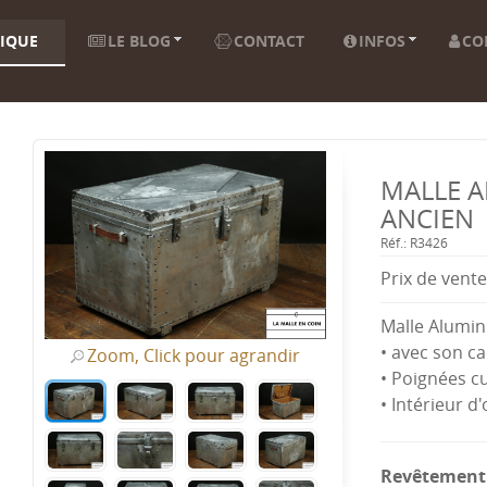
IQUE
LE BLOG
CONTACT
INFOS
CO
MALLE A
ANCIEN
Réf.: R3426
Prix ​​de vente
Malle Alumi
• avec son c
Zoom, Click pour agrandir
• Poignées cu
• Intérieur d'
Revêtement 