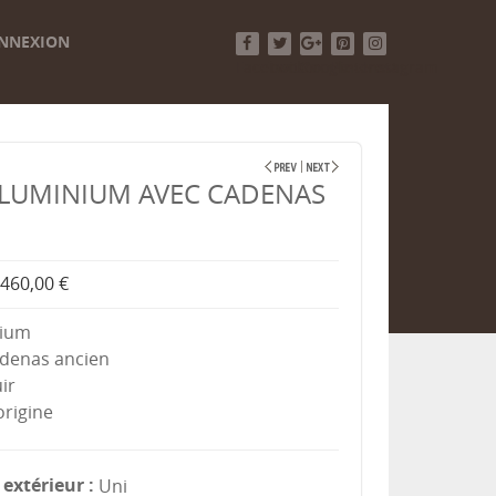
NNEXION
Facebook
Twitter
Google+
Pinterest
Instagram
LUMINIUM AVEC CADENAS
460,00 €
nium
adenas ancien
ir
origine
extérieur
Uni