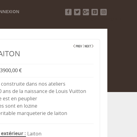
NNEXION
Facebook
Twitter
Google+
Pinterest
Instagram
AITON
3900,00 €
 construite dans nos ateliers
0 ans de la naissance de Louis Vuitton
e est en peuplier
es sont en lozine
éritable marqueterie de laiton
extérieur
Laiton