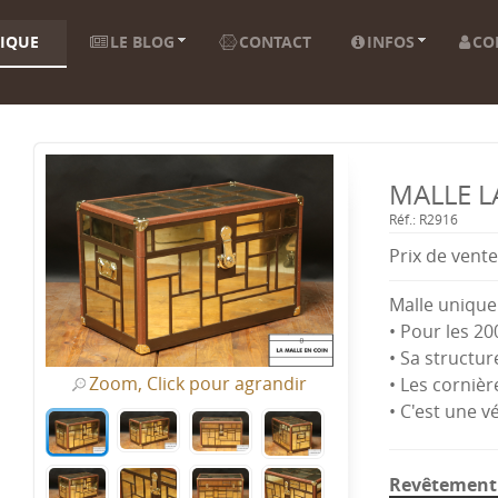
IQUE
LE BLOG
CONTACT
INFOS
CO
MALLE L
Réf.: R2916
Prix ​​de vente
Malle unique
• Pour les 20
• Sa structur
Zoom, Click pour agrandir
• Les cornièr
• C'est une v
Revêtement 