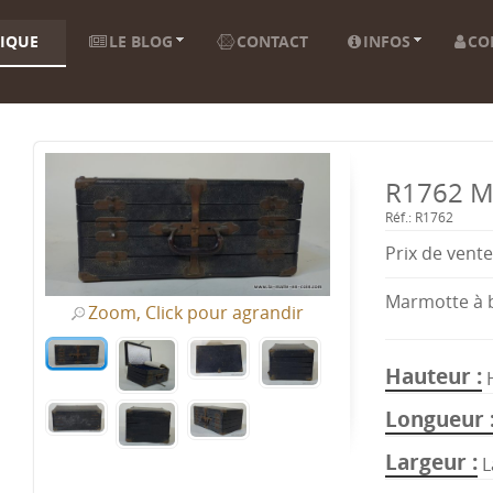
IQUE
LE BLOG
CONTACT
INFOS
CO
R1762 M
Réf.: R1762
Prix ​​de vente
Marmotte à b
Zoom, Click pour agrandir
Hauteur
Longueur
Largeur
L