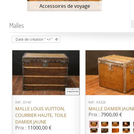
Accessoires de voyage
Malles
Date de création " +/-"
AJOUTER AU PANIER
AJOUTER AU PANI
Réf.: DV40
Réf.: R3328
MALLE LOUIS VUITTON,
MALLE DAMIER JAUN
Prix :
7900,00 €
COURRIER HAUTE, TOILE
DAMIER JAUNE
Prix :
11000,00 €