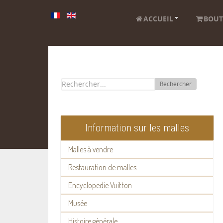
ACCUEIL
BOUT
Rechercher
Information sur les malles
Malles à vendre
Restauration de malles
Encyclopedie Vuitton
Musée
Histoire générale