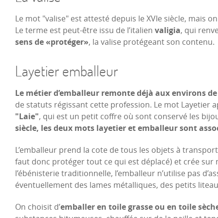
Le mot "valise" est attesté depuis le XVIe siècle, mais o
Le terme est peut-être issu de l’italien
valigia
, qui renv
sens de «protéger»
, la valise protégeant son contenu.
Layetier emballeur
Le métier d’emballeur remonte déjà aux environs de
de statuts régissant cette profession. Le mot Layetier a
"Laie"
, qui est un petit coffre où sont conservé les bij
siècle,
les deux mots layetier et emballeur sont ass
L’emballeur prend la cote de tous les objets à transporte
faut donc protéger tout ce qui est déplacé) et crée su
l’ébénisterie traditionnelle, l’emballeur n’utilise pas d
éventuellement des lames métalliques, des petits liteau
On choisit d’
emballer en toile grasse ou en toile sèch