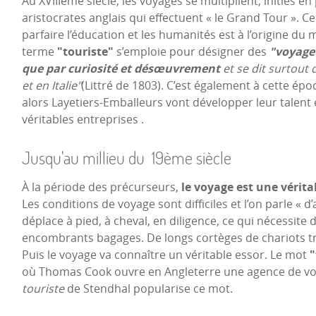
Au XVIIIème siècle, les voyages se multiplient, initiés en
aristocrates anglais qui effectuent « le Grand Tour ». C
parfaire l’éducation et les humanités est à l’origine du 
terme
"touriste"
s’emploie pour désigner des
"voyage
que par curiosité et désœuvrement
et se dit surtout 
et en Italie"
(Littré de 1803). C’est également à cette ép
alors Layetiers-Emballeurs vont développer leur talent 
véritables entreprises .
Jusqu'au millieu du 19ème siècle
À la période des précurseurs,
le voyage est une vérita
Les conditions de voyage sont difficiles et l’on parle « d
déplace à pied, à cheval, en diligence, ce qui nécessit
encombrants bagages. De longs cortèges de chariots 
Puis le voyage va connaître un véritable essor. Le mot
"
où Thomas Cook ouvre en Angleterre une agence de voy
touriste
de Stendhal popularise ce mot.