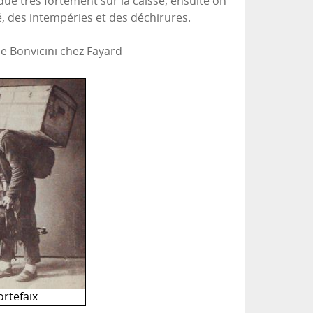
due très fortement sur la caisse, ensuite on
té, des intempéries et des déchirures.
e Bonvicini chez Fayard
ortefaix