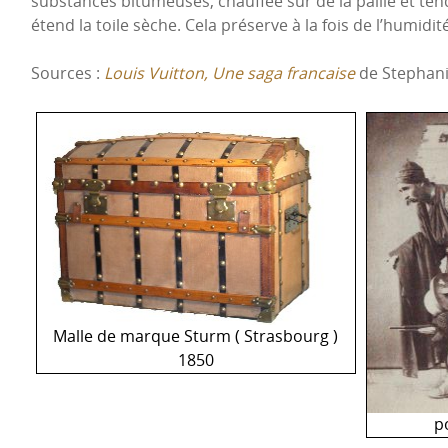
substances bitumeuses, chauffée sur de la paille et ten
étend la toile sèche. Cela préserve à la fois de l’humidi
Sources :
Louis Vuitton, Une saga francaise
de Stephani
Malle de marque Sturm ( Strasbourg )
1850
p