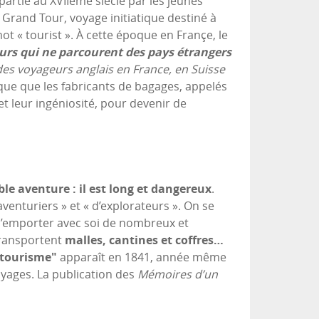
 partie au XVIIème siècle par les jeunes
e Grand Tour, voyage initiatique destiné à
mot « tourist ». À cette époque en Françe, le
urs qui ne parcourent des pays étrangers
des voyageurs anglais en France, en Suisse
oque que les fabricants de bagages, appelés
et leur ingéniosité, pour devenir de
ble aventure : il est long et dangereux
.
’aventuriers » et « d’explorateurs ». On se
e d’emporter avec soi de nombreux et
transportent
malles, cantines et coffres…
tourisme"
apparaît en 1841, année même
ages. La publication des
Mémoires d’un