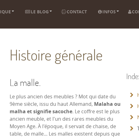
IQUE
LE BLOG
CONTACT
INFOS
CO
Histoire générale
Index
La malle.
H
Le plus ancien des meubles ? Mot qui date du
9ème siècle, issu du haut Allemand,
Malaha ou
H
malha et signifie sacoche
. Le coffre est le plus
N
ancien meuble, et l'un des rares meubles du
Moyen Age. À l'époque, il servait de chaise, de
T
table, de malle... Les malles existent depuis que