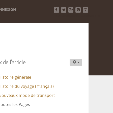
NNEXION
Facebook
Twitter
Google+
Pinterest
Instagram
 de l'article
istoire générale
istoire du voyage ( français)
ouveaux mode de transport
outes les Pages