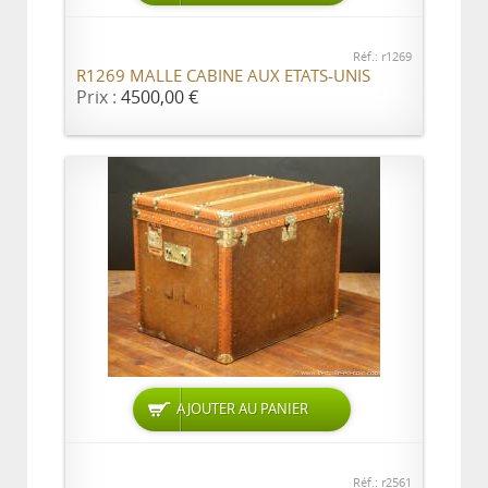
Réf.: r1269
R1269 MALLE CABINE AUX ETATS-UNIS
Prix :
4500,00 €
AJOUTER AU PANIER
Réf.: r2561