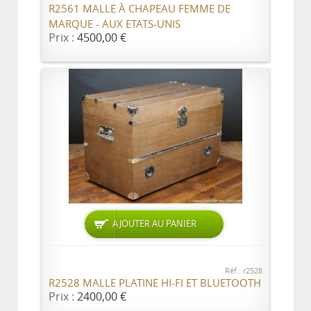
R2561 MALLE À CHAPEAU FEMME DE
MARQUE - AUX ETATS-UNIS
Prix :
4500,00 €
AJOUTER AU PANIER
Réf.: r2528
R2528 MALLE PLATINE HI-FI ET BLUETOOTH
Prix :
2400,00 €