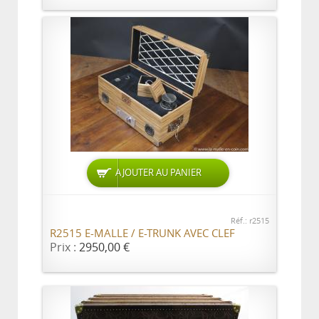
AJOUTER AU PANIER
Réf.: r2515
R2515 E-MALLE / E-TRUNK AVEC CLEF
Prix :
2950,00 €