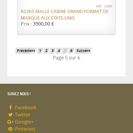
Réf.: r2365
R2365 MALLE CABINE GRAND FORMAT DE
MARQUE AUX ETATS-UNIS
Prix :
3900,00 €
Précédent
1
2
3
4
5
6
Suivant
Page 5 sur 6
SUIVEZ NOUS !
Facebook
Twitter
Google+
Pinterest