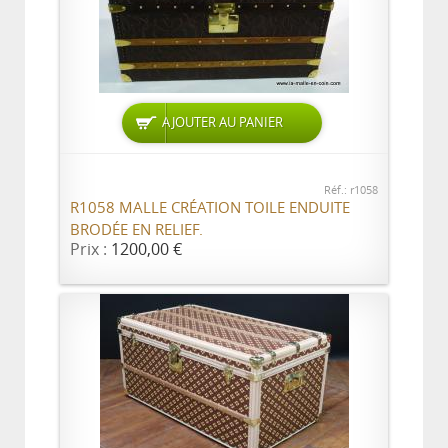
AJOUTER AU PANIER
Réf.: r1058
R1058 MALLE CRÉATION TOILE ENDUITE
BRODÉE EN RELIEF.
Prix :
1200,00 €