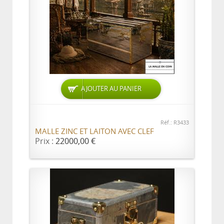
AJOUTER AU PANIER
Réf.: R3433
MALLE ZINC ET LAITON AVEC CLEF
Prix :
22000,00 €