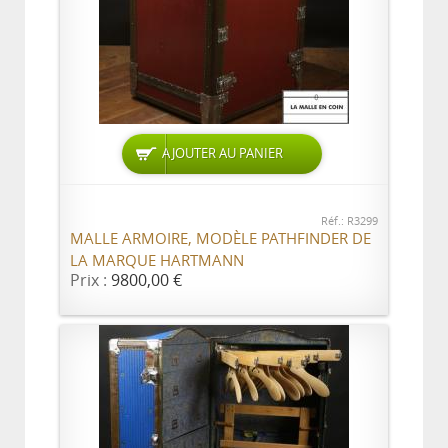
AJOUTER AU PANIER
Réf.: R3299
MALLE ARMOIRE, MODÈLE PATHFINDER DE
LA MARQUE HARTMANN
Prix :
9800,00 €