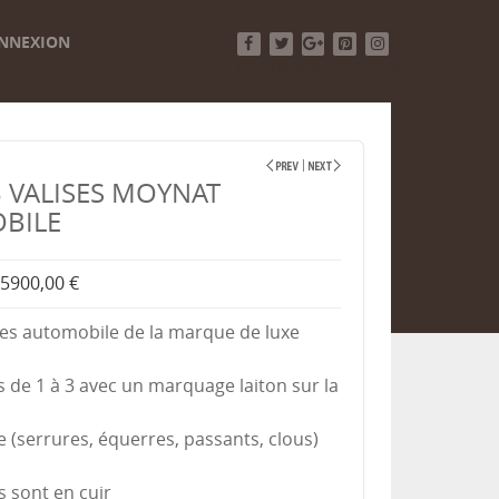
NNEXION
Facebook
Twitter
Google+
Pinterest
Instagram
3 VALISES MOYNAT
BILE
5900,00 €
ises automobile de la marque de luxe
 de 1 à 3 avec un marquage laiton sur la
ie (serrures, équerres, passants, clous)
s sont en cuir