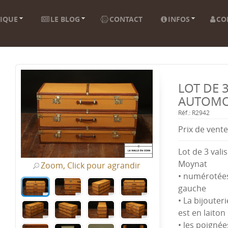
IQUE
LE BLOG
CONTACT
INFOS
CO
LOT DE 
AUTOMO
Réf.: R2942
Prix ​​de vente
Lot de 3 val
Moynat
Zoom, Click pour agrandir
• numérotées
gauche
• La bijouter
est en laiton
• les poignée