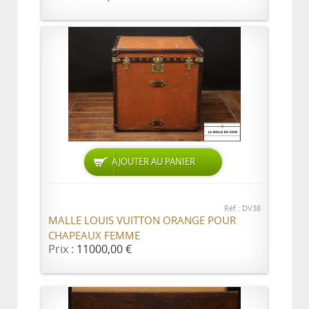
AJOUTER AU PANIER
Réf.: DV38
MALLE LOUIS VUITTON ORANGE POUR
CHAPEAUX FEMME
Prix :
11000,00 €