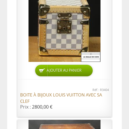
AJOUTER AU PANIER
Réf.: R3404
BOITE À BIJOUX LOUIS VUITTON AVEC SA
CLEF
Prix :
2800,00 €