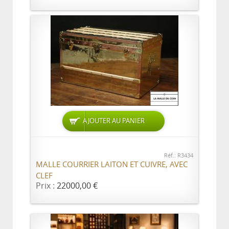
AJOUTER AU PANIER
Réf.: R3434
MALLE COURRIER LAITON ET CUIVRE, AVEC
CLEF
Prix :
22000,00 €