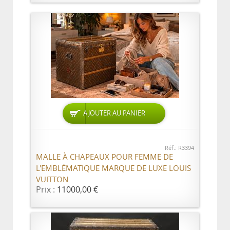
AJOUTER AU PANIER
Réf.: R3394
MALLE À CHAPEAUX POUR FEMME DE
L'EMBLÉMATIQUE MARQUE DE LUXE LOUIS
VUITTON
Prix :
11000,00 €