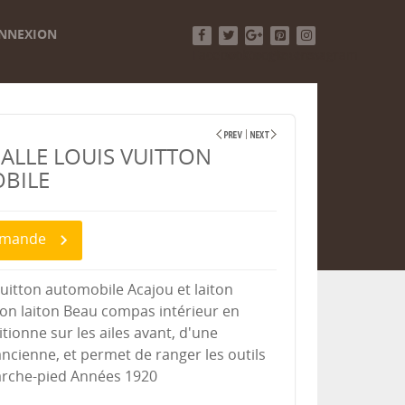
NNEXION
Facebook
Twitter
Google+
Pinterest
Instagram
ALLE LOUIS VUITTON
BILE
demande
Vuitton automobile Acajou et laiton
ton laiton Beau compas intérieur en
itionne sur les ailes avant, d'une
ncienne, et permet de ranger les outils
arche-pied Années 1920