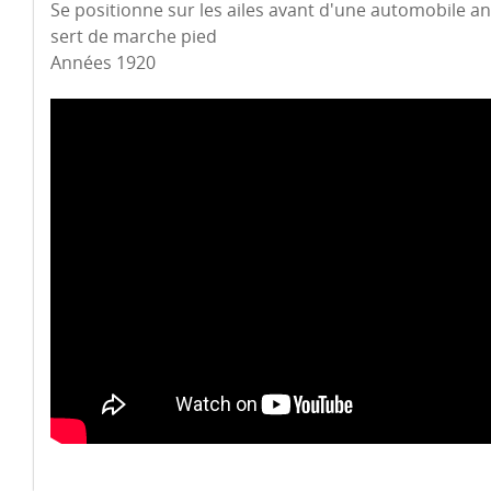
Se positionne sur les ailes avant d'une automobile an
sert de marche pied
Années 1920