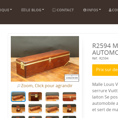
IQUE
LE BLOG
CONTACT
INFOS
CO
R2594 M
AUTOMO
Réf.: R2594
Prix sur 
Malle Louis 
Zoom, Click pour agrandir
serrure Vuit
laiton Se pos
automobile a
et sert de m