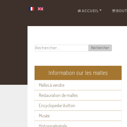
ACCUEIL
BOUT
Rechercher
Information sur les malles
Malles à vendre
Restauration de malles
Encyclopedie Vuitton
Musée
Histoire générale