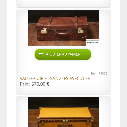
AJOUTER AU PANIER
Réf.: R3006
VALISE CUIR ET SANGLES AVEC CLEF
Prix :
570,00 €