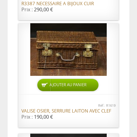
R3387 NECESSAIRE A BIJOUX CUIR
Prix :
290,00 €
AJOUTER AU PANIER
Réf.: R1619
VALISE OSIER, SERRURE LAITON AVEC CLEF
Prix :
190,00 €