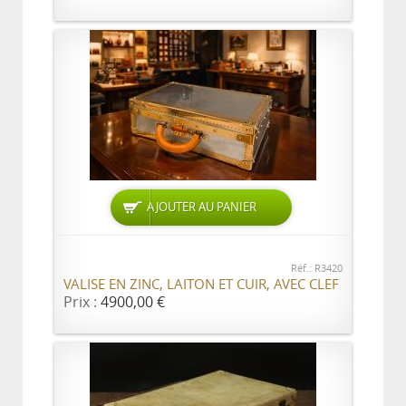
AJOUTER AU PANIER
Réf.: R3420
VALISE EN ZINC, LAITON ET CUIR, AVEC CLEF
Prix :
4900,00 €