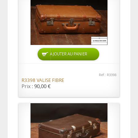
AJOUTER AU PANIER
Réf.: R3398
R3398 VALISE FIBRE
Prix :
90,00 €