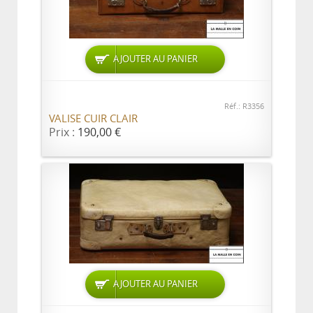
AJOUTER AU PANIER
Réf.: R3356
VALISE CUIR CLAIR
Prix :
190,00 €
AJOUTER AU PANIER