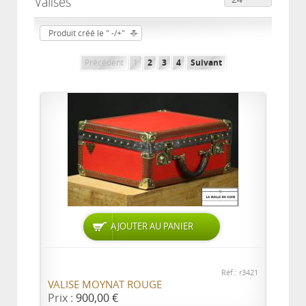
Valises
Produit créé le " -/+"
Précédent
1
2
3
4
Suivant
AJOUTER AU PANIER
Réf.: r3421
VALISE MOYNAT ROUGE
Prix :
900,00 €