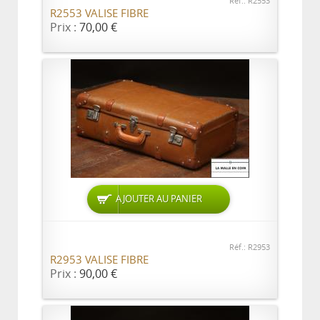
Réf.: R2553
R2553 VALISE FIBRE
Prix :
70,00 €
AJOUTER AU PANIER
Réf.: R2953
R2953 VALISE FIBRE
Prix :
90,00 €