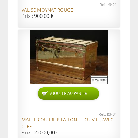
Réf.: r3421
VALISE MOYNAT ROUGE
Prix :
900,00 €
AJOUTER AU PANIER
Réf.: R3434
MALLE COURRIER LAITON ET CUIVRE, AVEC
CLEF
Prix :
22000,00 €