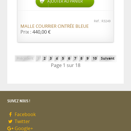
AJOUTER AU PANIER
Réf.: R3249
MALLE COURRIER CINTRÉE BLEUE
Prix :
440,00 €
Précédent
1
2
3
4
5
6
7
8
9
10
Suivant
Page 1 sur 18
SUIVEZ NOUS !
Facebook
Twitter
Google+