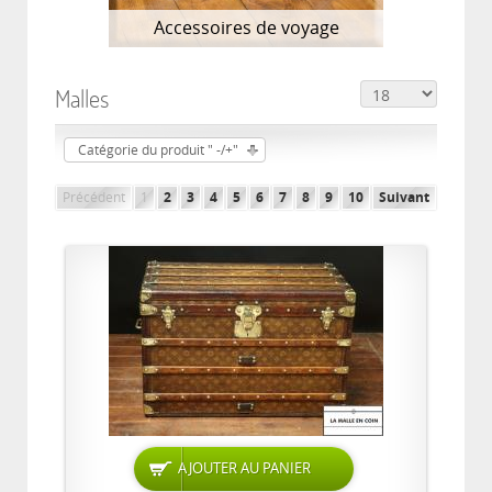
Accessoires de voyage
Malles
Catégorie du produit " -/+"
Précédent
1
2
3
4
5
6
7
8
9
10
Suivant
AJOUTER AU PANIER