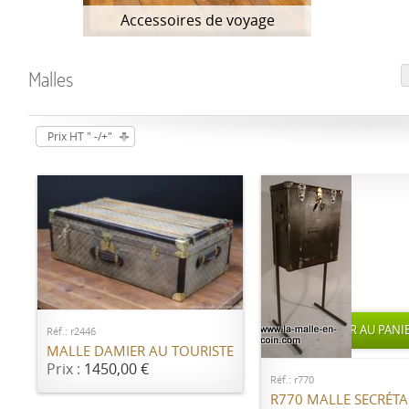
Accessoires de voyage
Malles
Prix HT " -/+"
AJOUTER AU PANIER
AJOUTER AU PANI
Réf.: r2446
MALLE DAMIER AU TOURISTE
Prix :
1450,00 €
Réf.: r770
R770 MALLE SECRÉTA