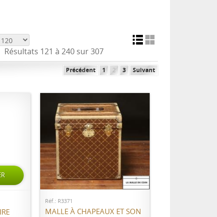
Résultats 121 à 240 sur 307
Précédent
1
2
3
Suivant
AJOUTER AU PANIER
ER
Réf.: R3371
MALLE À CHAPEAUX ET SON
IRE