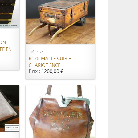
ER
AJOUTER AU PANIER
ION
ÉE EN
Réf.: r175
R175 MALLE CUIR ET
CHARIOT SNCF
Prix :
1200,00 €
ER