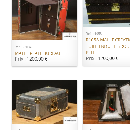
AJOUTER AU PANI
AJOUTER AU PANIER
Réf.: r1058
R1058 MALLE CRÉAT
TOILE ENDUITE BROD
Réf.: R3084
RELIEF.
MALLE PLATE BUREAU
Prix :
1200,00 €
Prix :
1200,00 €
AJOUTER AU PANI
AJOUTER AU PANIER