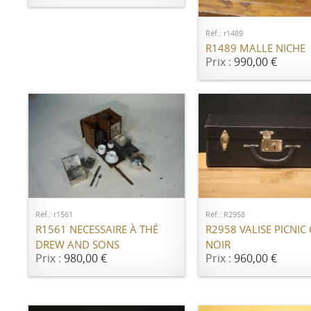
Réf.: r1489
R1489 MALLE NICHE
Prix :
990,00 €
AJOUTER AU PANIER
AJOUTER AU PANI
Réf.: r1561
Réf.: R2958
R1561 NECESSAIRE À THÉ
R2958 VALISE PICNIC 
DREW AND SONS
NOIR
Prix :
980,00 €
Prix :
960,00 €