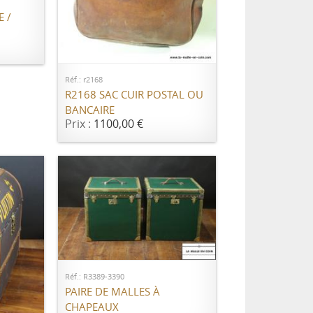
 /
AJOUTER AU PANIER
Réf.: r2168
R2168 SAC CUIR POSTAL OU
BANCAIRE
Prix :
1100,00 €
AJOUTER AU PANIER
Réf.: R3389-3390
PAIRE DE MALLES À
CHAPEAUX
ER