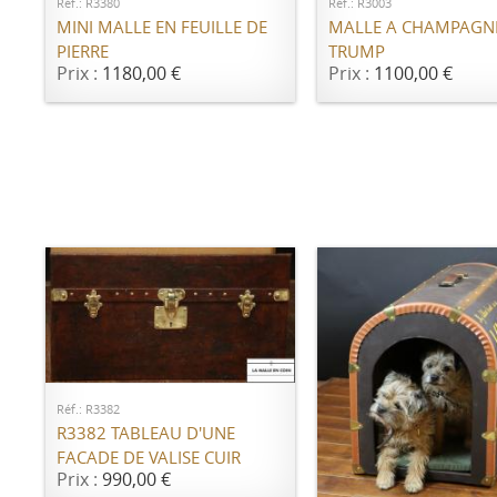
Réf.: R3003
Réf.: R3380
MALLE A CHAMPAGNE
MINI MALLE EN FEUILLE DE
TRUMP
PIERRE
Prix :
1100,00 €
Prix :
1180,00 €
AJOUTER AU PANIER
Réf.: R3382
R3382 TABLEAU D'UNE
FACADE DE VALISE CUIR
Prix :
990,00 €
AJOUTER AU PANI