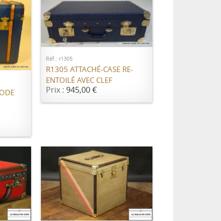
AJOUTER AU PANIER
ER
Réf.: r1305
R1305 ATTACHÉ-CASE RE-
ENTOILÉ AVEC CLEF
Prix :
945,00 €
MODE
ER
AJOUTER AU PANIER