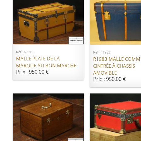
AJOUTER AU PANIER
AJOUTER AU PANI
Réf.: R3261
Réf.: r1983
MALLE PLATE DE LA
R1983 MALLE COM
MARQUE AU BON MARCHÉ
CINTRÉE À CHASSIS
Prix :
950,00 €
AMOVIBLE
Prix :
950,00 €
AJOUTER AU PANI
AJOUTER AU PANIER