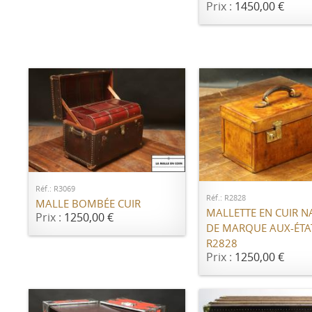
Prix :
1450,00 €
AJOUTER AU PANIER
AJOUTER AU PANI
Réf.: R3069
Réf.: R2828
MALLE BOMBÉE CUIR
MALLETTE EN CUIR N
Prix :
1250,00 €
DE MARQUE AUX-ÉTA
R2828
Prix :
1250,00 €