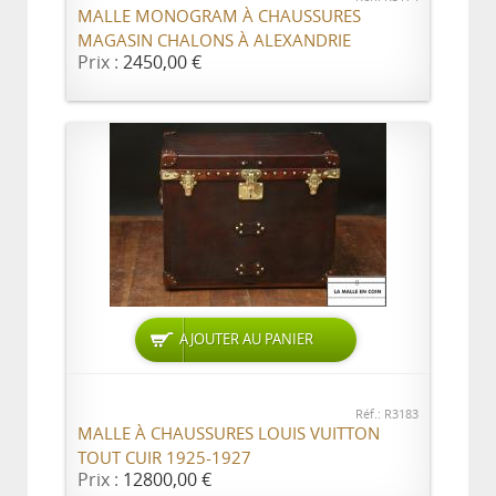
MALLE MONOGRAM À CHAUSSURES
MAGASIN CHALONS À ALEXANDRIE
Prix :
2450,00 €
AJOUTER AU PANIER
Réf.: R3183
MALLE À CHAUSSURES LOUIS VUITTON
TOUT CUIR 1925-1927
Prix :
12800,00 €