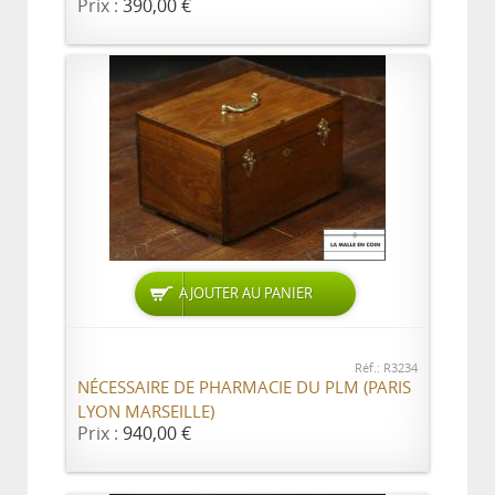
Prix :
390,00 €
AJOUTER AU PANIER
Réf.: R3234
NÉCESSAIRE DE PHARMACIE DU PLM (PARIS
LYON MARSEILLE)
Prix :
940,00 €