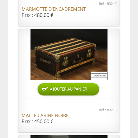
Réf.: R3240
MARMOTTE D'ENCADREMENT
Prix :
480,00 €
AJOUTER AU PANIER
Réf.: R3218
MALLE CABINE NOIRE
Prix :
450,00 €