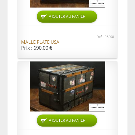
AJOUTER AU PANIER
Réf.: R3208
MALLE PLATE USA
Prix :
690,00 €
AJOUTER AU PANIER