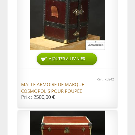
AJOUTER AU PANIER
Réf.: R3242
MALLE ARMOIRE DE MARQUE
COSMOPOLIS POUR POUPÉE
Prix :
2500,00 €