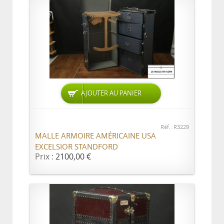
AJOUTER AU PANIER
Réf.: R3229
MALLE ARMOIRE AMÉRICAINE USA
EXCELSIOR STANDFORD
Prix :
2100,00 €