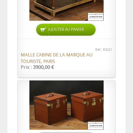
AJOUTER AU PANIER
Réf.: R3221
MALLE CABINE DE LA MARQUE AU
TOURISTE, PARIS
Prix :
3900,00 €