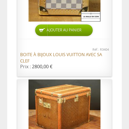
AJOUTER AU PANIER
Réf.: R3404
BOITE À BIJOUX LOUIS VUITTON AVEC SA
CLEF
Prix :
2800,00 €