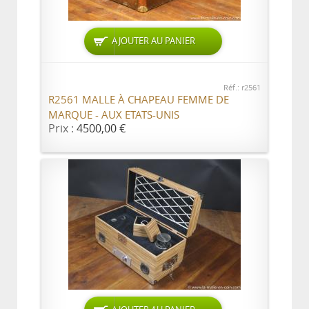
AJOUTER AU PANIER
Réf.: r2561
R2561 MALLE À CHAPEAU FEMME DE
MARQUE - AUX ETATS-UNIS
Prix :
4500,00 €