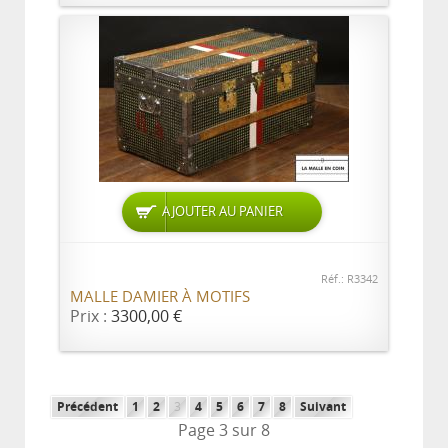
AJOUTER AU PANIER
Réf.: R3342
MALLE DAMIER À MOTIFS
Prix :
3300,00 €
Précédent
1
2
3
4
5
6
7
8
Suivant
Page 3 sur 8