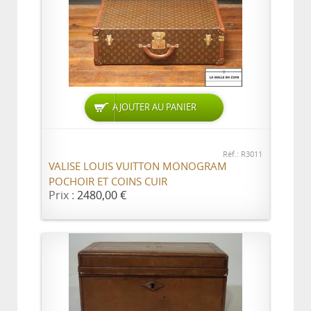
AJOUTER AU PANIER
Réf.: R3011
VALISE LOUIS VUITTON MONOGRAM
POCHOIR ET COINS CUIR
Prix :
2480,00 €