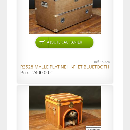
AJOUTER AU PANIER
Réf.: r2528
R2528 MALLE PLATINE HI-FI ET BLUETOOTH
Prix :
2400,00 €