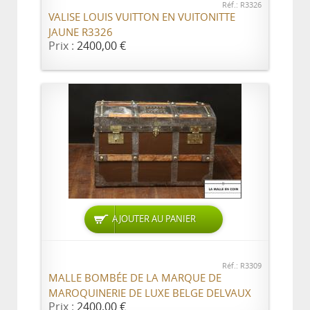
Réf.: R3326
VALISE LOUIS VUITTON EN VUITONITTE
JAUNE R3326
Prix :
2400,00 €
AJOUTER AU PANIER
Réf.: R3309
MALLE BOMBÉE DE LA MARQUE DE
MAROQUINERIE DE LUXE BELGE DELVAUX
Prix :
2400,00 €