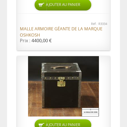
AJOUTER AU PANIER
Réf.: R3334
MALLE ARMOIRE GÉANTE DE LA MARQUE
OSHKOSH
Prix :
4400,00 €
AJOUTER AU PANIER