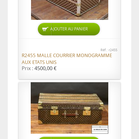
AJOUTER AU PANIER
Réf.: r2455
R2455 MALLE COURRIER MONOGRAMME
AUX ETATS UNIS
Prix :
4500,00 €