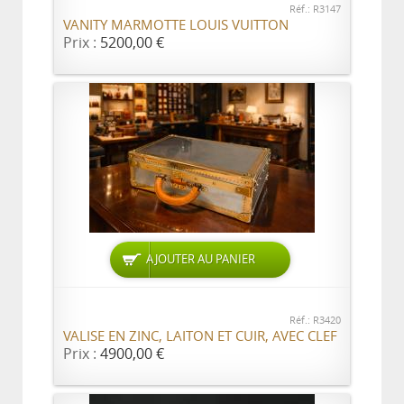
Réf.: R3147
VANITY MARMOTTE LOUIS VUITTON
Prix :
5200,00 €
AJOUTER AU PANIER
Réf.: R3420
VALISE EN ZINC, LAITON ET CUIR, AVEC CLEF
Prix :
4900,00 €