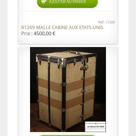
AJOUTER AU PANIER
Réf.: r1269
R1269 MALLE CABINE AUX ETATS-UNIS
Prix :
4500,00 €