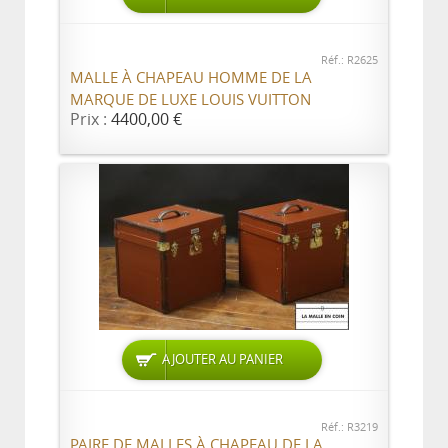
Réf.: R2625
MALLE À CHAPEAU HOMME DE LA
MARQUE DE LUXE LOUIS VUITTON
Prix :
4400,00 €
AJOUTER AU PANIER
Réf.: R3219
PAIRE DE MALLES À CHAPEAU DE LA