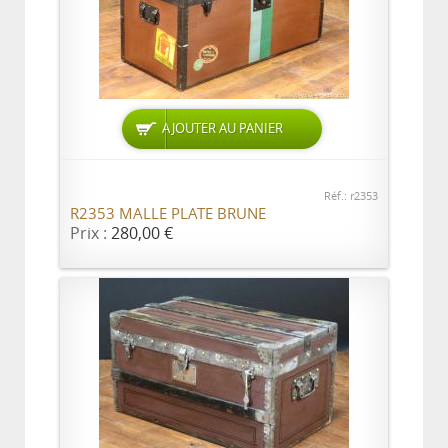
AJOUTER AU PANIER
Réf.: r2353
R2353 MALLE PLATE BRUNE
Prix :
280,00 €