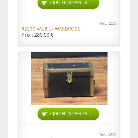
AJOUTER AU PANIER
Réf.: r2230
R2230 VALISE - WARDROBE
Prix :
280,00 €
AJOUTER AU PANIER
Réf.: r2392