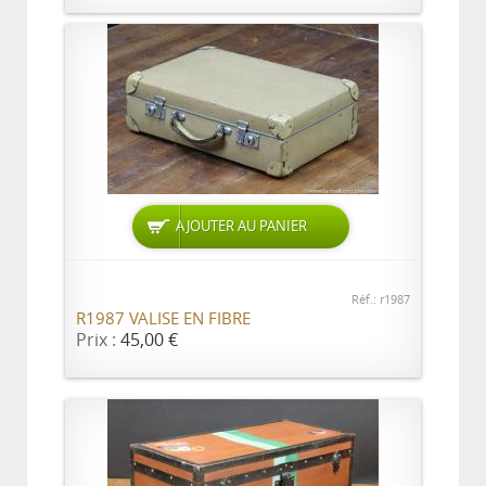
AJOUTER AU PANIER
Réf.: r1987
R1987 VALISE EN FIBRE
Prix :
45,00 €