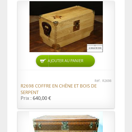
AJOUTER AU PANIER
Réf.: R2698
R2698 COFFRE EN CHÈNE ET BOIS DE
SERPENT
Prix :
640,00 €