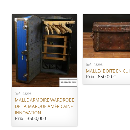
AJOUTER AU PANI
Réf.: R3298
MALLE/ BOITE EN CUI
Prix :
650,00 €
AJOUTER AU PANIER
Réf.: R3296
MALLE ARMOIRE WARDROBE
DE LA MARQUE AMÉRICAINE
INNOVATION
Prix :
3500,00 €