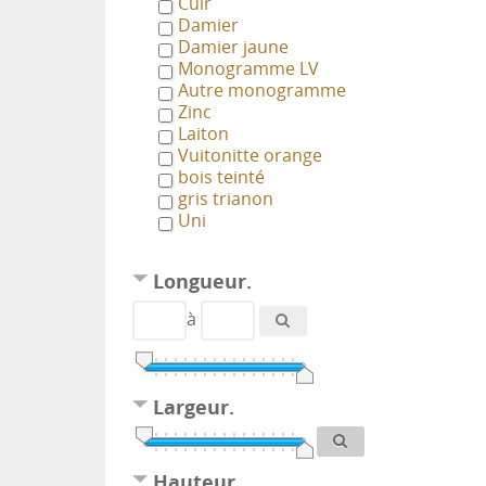
Cuir
Damier
Damier jaune
Monogramme LV
Autre monogramme
Zinc
Laiton
Vuitonitte orange
bois teinté
gris trianon
Uni
Longueur.
à
Largeur.
Hauteur.