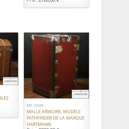
Prix :
2700,00 €
ER
AJOUTER AU PANIER
RLES
Réf.: R3299
MALLE ARMOIRE, MODÈLE
PATHFINDER DE LA MARQUE
HARTMANN