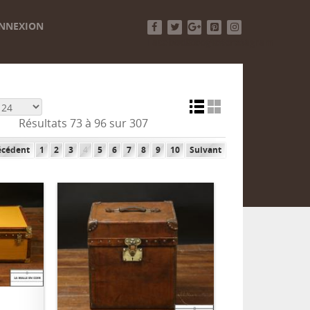
NNEXION
Facebook
Twitter
Google+
Pinterest
Instagram
Résultats 73 à 96 sur 307
écédent
1
2
3
4
5
6
7
8
9
10
Suivant
ER
AJOUTER AU PANIER