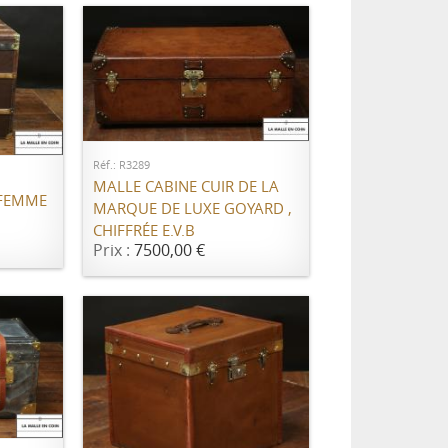
AJOUTER AU PANIER
ER
Réf.: R3289
MALLE CABINE CUIR DE LA
 FEMME
MARQUE DE LUXE GOYARD ,
CHIFFRÉE E.V.B
Prix :
7500,00 €
ER