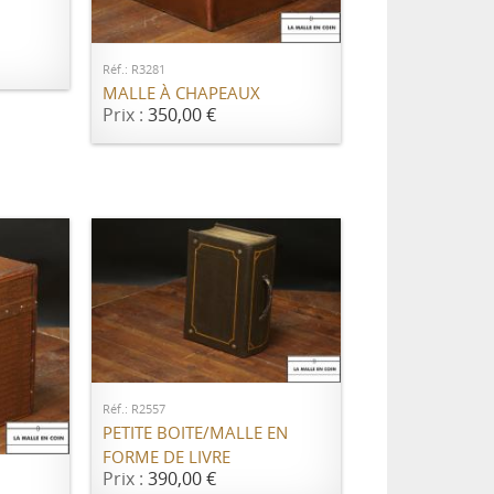
AJOUTER AU PANIER
Réf.: R3281
MALLE À CHAPEAUX
Prix :
350,00 €
AJOUTER AU PANIER
Réf.: R2557
ER
PETITE BOITE/MALLE EN
FORME DE LIVRE
Prix :
390,00 €