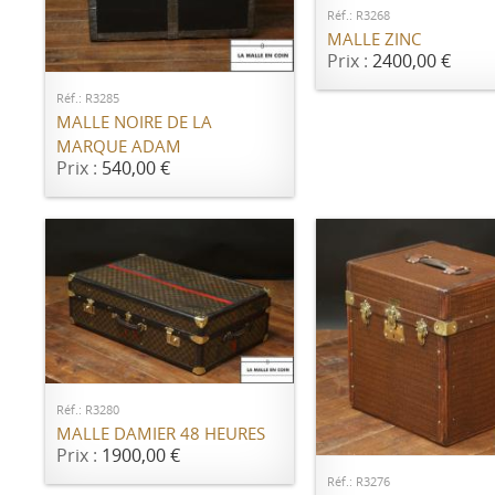
Réf.: R3268
AJOUTER AU PANIER
MALLE ZINC
Prix :
2400,00 €
Réf.: R3285
MALLE NOIRE DE LA
MARQUE ADAM
Prix :
540,00 €
AJOUTER AU PANIER
Réf.: R3280
AJOUTER AU PANI
MALLE DAMIER 48 HEURES
Prix :
1900,00 €
Réf.: R3276