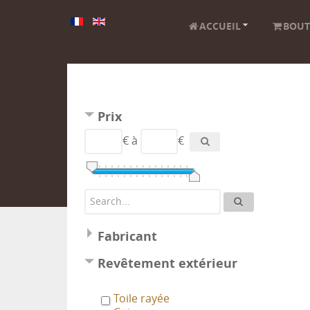
Cosmopolis
Delion
ACCUEIL
BOUT
Delvaux
Gautier
Goyard
Graeser
Hartmann
Innovation
lavoet
Prix
Les malles du louvre
€
à
€
Louis Vuitton
Loupiac
MOYNAT
Oshkosh
Porraz
RDB
Rebert Lovental
Fabricant
Revêtement extérieur
Toile rayée