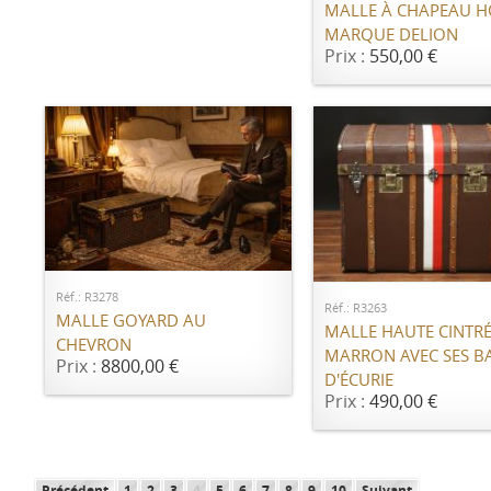
MALLE À CHAPEAU 
MARQUE DELION
Prix :
550,00 €
AJOUTER AU PANIER
AJOUTER AU PANI
Réf.: R3278
Réf.: R3263
MALLE GOYARD AU
MALLE HAUTE CINTR
CHEVRON
MARRON AVEC SES B
Prix :
8800,00 €
D'ÉCURIE
Prix :
490,00 €
Précédent
1
2
3
4
5
6
7
8
9
10
Suivant