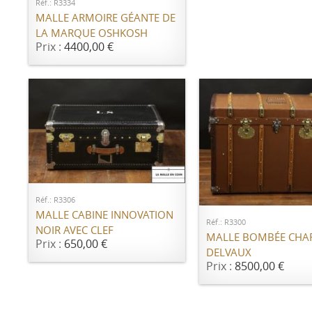
Réf.: R3334
MALLE ARMOIRE GÉANTE DE
LA MARQUE OSHKOSH
Prix :
4400,00 €
AJOUTER AU PANIER
AJOUTER AU PANI
Réf.: R3306
MALLE CABINE INNOVATION
Réf.: R3300
NOIR AVEC CLEF
MALLE BOMBÉE CHA
Prix :
650,00 €
DELVAUX
Prix :
8500,00 €