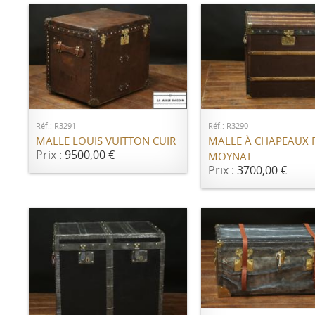
AJOUTER AU PANIER
AJOUTER AU PANI
Réf.: R3291
Réf.: R3290
MALLE LOUIS VUITTON CUIR
MALLE À CHAPEAUX
Prix :
9500,00 €
MOYNAT
Prix :
3700,00 €
AJOUTER AU PANI