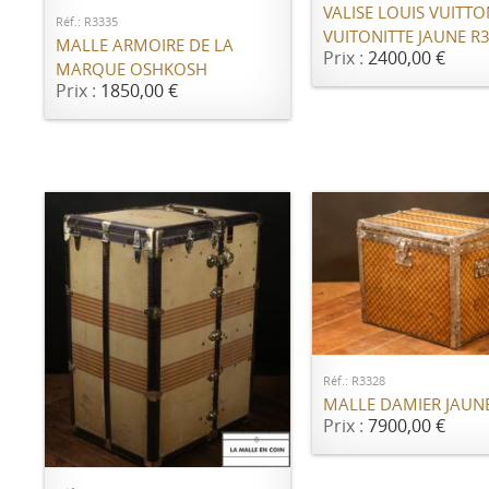
VALISE LOUIS VUITTO
Réf.: R3335
VUITONITTE JAUNE R
MALLE ARMOIRE DE LA
Prix :
2400,00 €
MARQUE OSHKOSH
Prix :
1850,00 €
AJOUTER AU PANI
Réf.: R3328
MALLE DAMIER JAUN
Prix :
7900,00 €
AJOUTER AU PANIER