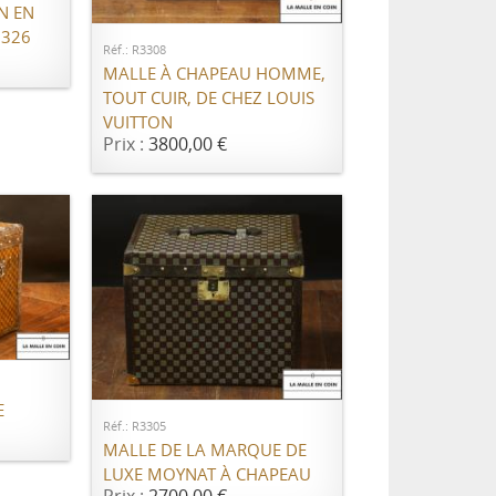
N EN
3326
Réf.: R3308
MALLE À CHAPEAU HOMME,
TOUT CUIR, DE CHEZ LOUIS
VUITTON
Prix :
3800,00 €
ER
AJOUTER AU PANIER
E
Réf.: R3305
MALLE DE LA MARQUE DE
LUXE MOYNAT À CHAPEAU