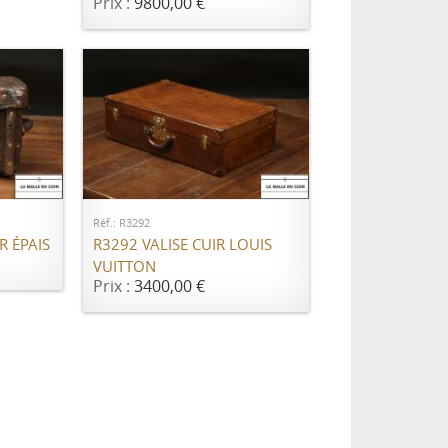
Prix :
9800,00 €
ER
AJOUTER AU PANIER
Réf.: R3292
R ÉPAIS
R3292 VALISE CUIR LOUIS
VUITTON
Prix :
3400,00 €