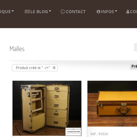
IQUE
LE BLOG
CONTACT
INFOS
CO
Malles
Pr
Produit créé le " -/+"
AJOUTER AU PANI
AJOUTER AU PANIER
Réf.: R3326