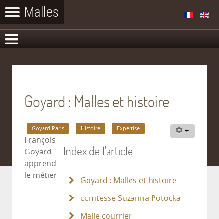
Goyard : Malles et histoire
Goyard Paris
Histoire
Expertise
François
Index de l'article
Goyard
apprend
le métier
Goyard : Malles et histoire
comtesse Suzanna Potocka
Malle courrier