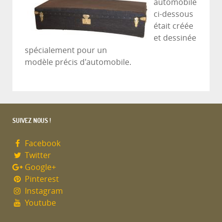
automobile
ci-dessous
était créée
et dessinée
spécialement pour un
modèle précis d'automobile.
SUIVEZ NOUS !
Facebook
Twitter
Google+
Pinterest
Instagram
Youtube