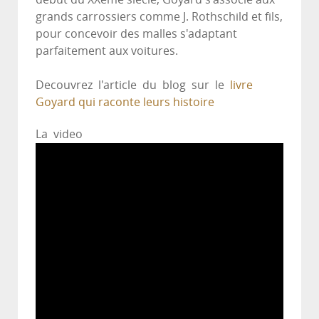
grands carrossiers comme J. Rothschild et fils,
pour concevoir des malles s'adaptant
parfaitement aux voitures.
Decouvrez l'article du blog sur le
livre
Goyard qui raconte leurs histoire
La video