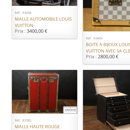
Réf.: R3408
MALLE AUTOMOBILE LOUIS
AJOUTER AU PANI
VUITTON
Prix :
3400,00 €
Réf.: R3404
BOITE À BIJOUX LOUI
VUITTON AVEC SA CL
Prix :
2800,00 €
AJOUTER AU PANIER
Réf.: R3385
AJOUTER AU PANI
MALLE HAUTE ROUGE