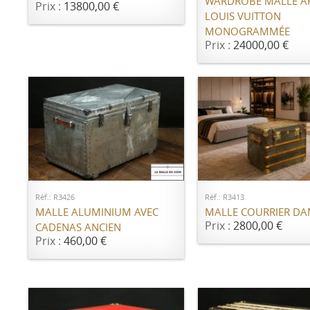
WARDROBE MALLE A
Prix :
13800,00 €
LOUIS VUITTON
MONOGRAMMÉE
Prix :
24000,00 €
AJOUTER AU PANIER
AJOUTER AU PANI
Réf.: R3426
Réf.: R3413
MALLE ALUMINIUM AVEC
MALLE COURRIER DA
Prix :
2800,00 €
CADENAS ANCIEN
Prix :
460,00 €