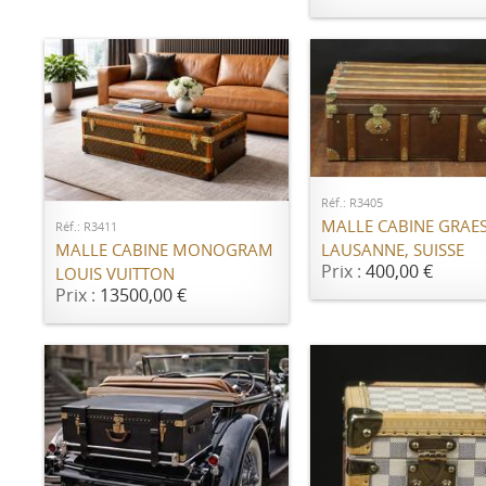
AJOUTER AU PANI
AJOUTER AU PANIER
Réf.: R3405
MALLE CABINE GRAES
Réf.: R3411
LAUSANNE, SUISSE
MALLE CABINE MONOGRAM
Prix :
400,00 €
LOUIS VUITTON
Prix :
13500,00 €
AJOUTER AU PANIER