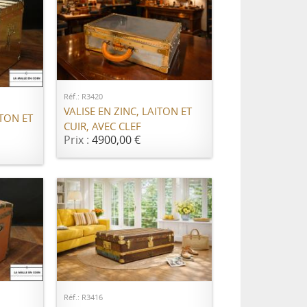
AJOUTER AU PANIER
ER
Réf.: R3420
VALISE EN ZINC, LAITON ET
TON ET
CUIR, AVEC CLEF
Prix :
4900,00 €
ER
AJOUTER AU PANIER
Réf.: R3416