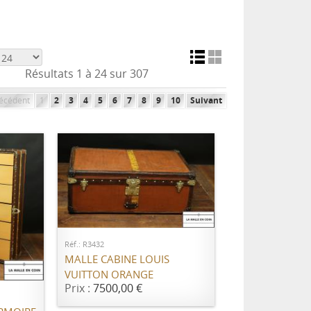
Résultats 1 à 24 sur 307
écédent
1
2
3
4
5
6
7
8
9
10
Suivant
AJOUTER AU PANIER
Réf.: R3432
MALLE CABINE LOUIS
ER
VUITTON ORANGE
Prix :
7500,00 €