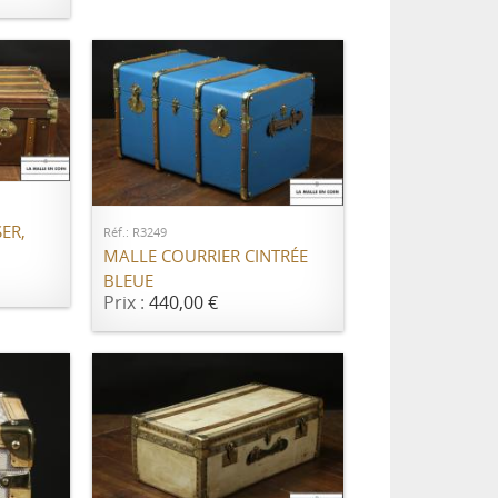
ER
AJOUTER AU PANIER
ER,
Réf.: R3249
MALLE COURRIER CINTRÉE
BLEUE
Prix :
440,00 €
AJOUTER AU PANIER