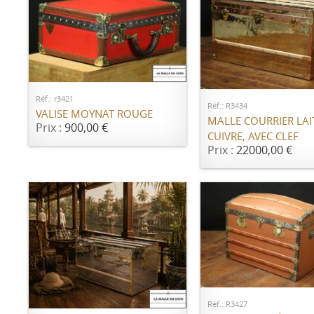
AJOUTER AU PANIER
AJOUTER AU PANI
Réf.: r3421
Réf.: R3434
VALISE MOYNAT ROUGE
MALLE COURRIER LAI
Prix :
900,00 €
CUIVRE, AVEC CLEF
Prix :
22000,00 €
AJOUTER AU PANI
AJOUTER AU PANIER
Réf.: R3427