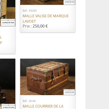
Réf.: R3293
MALLE VALISE DE MARQUE
ER
LAVOET
Prix :
250,00 €
S
EF
AJOUTER AU PANIER
Réf.: DV44
ER
MALLE COURRIER DE LA