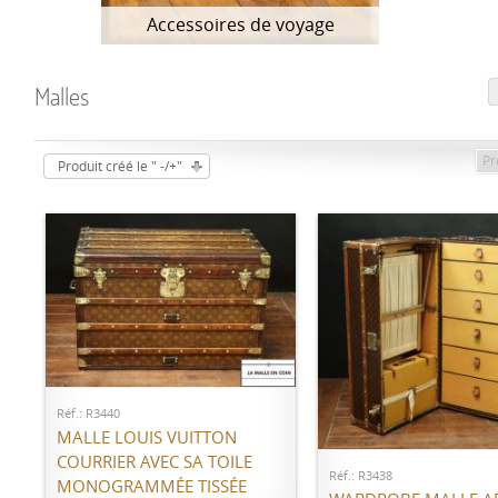
Accessoires de voyage
Malles
Pr
Produit créé le " -/+"
AJOUTER AU PANIER
AJOUTER AU PANI
Réf.: R3440
MALLE LOUIS VUITTON
COURRIER AVEC SA TOILE
Réf.: R3438
MONOGRAMMÉE TISSÉE