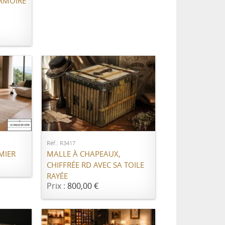
RMOIRE
AJOUTER AU PANIER
ER
Réf.: R3417
MALLE À CHAPEAUX,
MIER
CHIFFRÉE RD AVEC SA TOILE
RAYÉE
Prix :
800,00 €