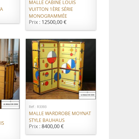
MALLE CABINE LOUIS
TA
VUITTON 1ÈRE SÉRIE
MONOGRAMMÉE
Prix :
12500,00 €
AJOUTER AU PANIER
ER
Réf.: R3393
MALLE WARDROBE MOYNAT
STYLE BAUHAUS
IS
Prix :
8400,00 €