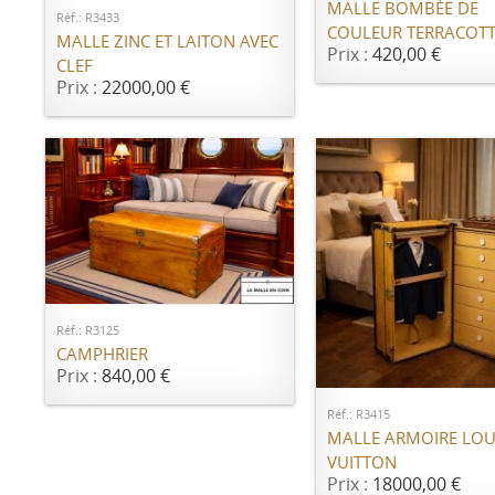
MALLE BOMBÉE DE
Réf.: R3433
COULEUR TERRACOT
MALLE ZINC ET LAITON AVEC
Prix :
420,00 €
CLEF
Prix :
22000,00 €
AJOUTER AU PANIER
Réf.: R3125
CAMPHRIER
AJOUTER AU PANI
Prix :
840,00 €
Réf.: R3415
MALLE ARMOIRE LOU
VUITTON
Prix :
18000,00 €