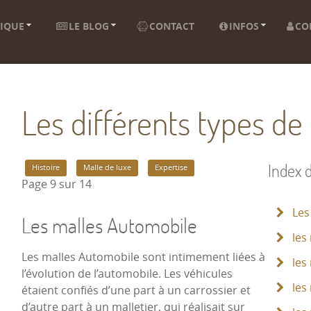
IQUE
LE BLOG
CONTACT
INFOS
CO
Les différents types de
Index d
Histoire
Malle de luxe
Expertise
Page 9 sur 14
Les 
Les malles Automobile
les
Les malles Automobile sont intimement liées à
les 
l’évolution de l’automobile. Les véhicules
les 
étaient confiés d’une part à un carrossier et
d’autre part à un malletier, qui réalisait sur