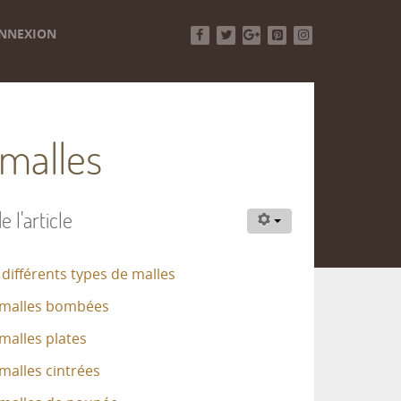
NNEXION
Facebook
Twitter
Google+
Pinterest
Instagram
 malles
e l'article
différents types de malles
 malles bombées
malles plates
malles cintrées