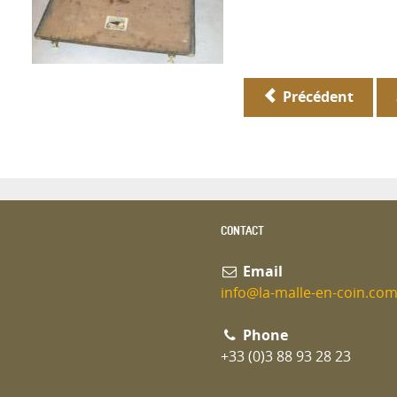
Précédent
CONTACT
Email
info@la-malle-en-coin.co
Phone
+33 (0)3 88 93 28 23