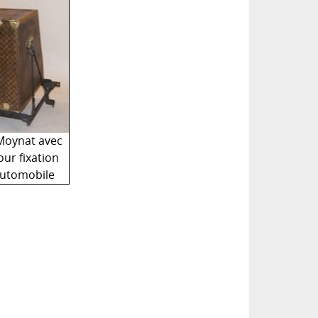
Moynat avec
our fixation
'automobile