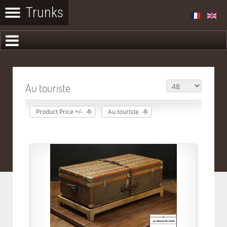
Au touriste
Product Price +/-
Au touriste