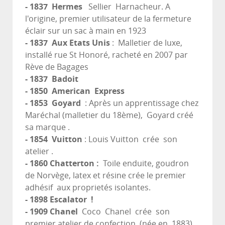
- 1837 Hermes
Sellier Harnacheur. A
l'origine, premier utilisateur de la fermeture
éclair sur un sac à main en 1923
- 1837 Aux Etats Unis
: Malletier de luxe,
installé rue St Honoré, racheté en 2007 par
Rève de Bagages
- 1837 Badoit
- 1850 American Express
- 1853 Goyard
: Après un apprentissage chez
Maréchal (malletier du 18ème), Goyard créé
sa marque .
- 1854 Vuitton
: Louis Vuitton crée son
atelier .
- 1860 Chatterton :
Toile enduite, goudron
de Norvège, latex et résine crée le premier
adhésif aux proprietés isolantes.
- 1898 Escalator !
- 1909 Chanel
Coco Chanel crée son
premier atelier de confection (née en 1883)