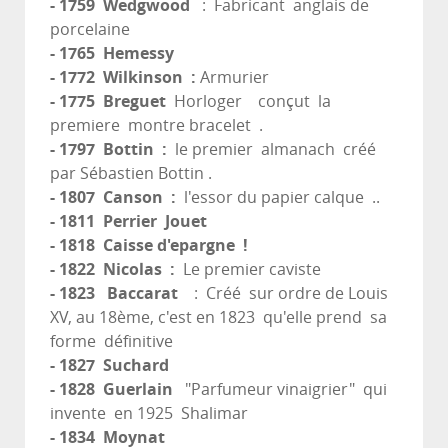
- 1759 Wedgwood
: Fabricant anglais de
porcelaine
- 1765 Hemessy
- 1772 Wilkinson :
Armurier
- 1775 Breguet
Horloger conçut la
premiere montre bracelet .
- 1797 Bottin :
le premier almanach créé
par Sébastien Bottin .
- 1807 Canson :
l'essor du papier calque ..
- 1811 Perrier Jouet
- 1818 Caisse d'epargne !
- 1822 Nicolas :
Le premier caviste
- 1823 Baccarat
: Créé sur ordre de Louis
XV, au 18ème, c'est en 1823 qu'elle prend sa
forme définitive
- 1827 Suchard
- 1828 Guerlain
"Parfumeur vinaigrier" qui
invente en 1925 Shalimar
- 1834 Moynat