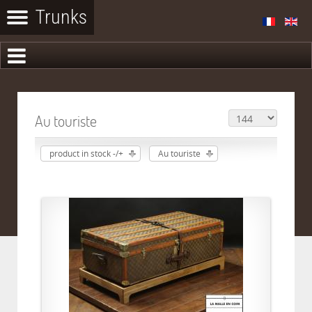
Au touriste
product in stock -/+
Au touriste