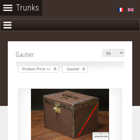
Gautier
Product Price +/-
Gautier