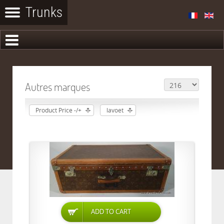
Autres marques
Product Price -/+
lavoet
ADD TO CART