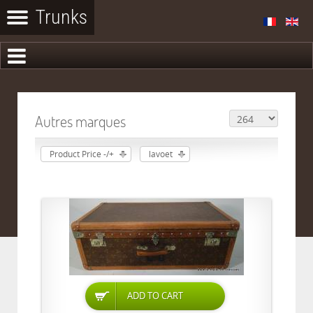
Autres marques
Product Price -/+
lavoet
ADD TO CART