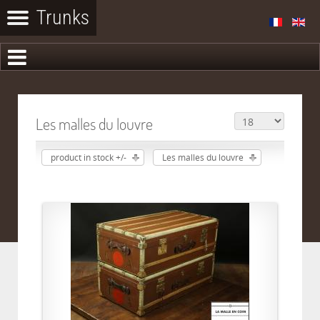
Les malles du louvre
product in stock +/-
Les malles du louvre