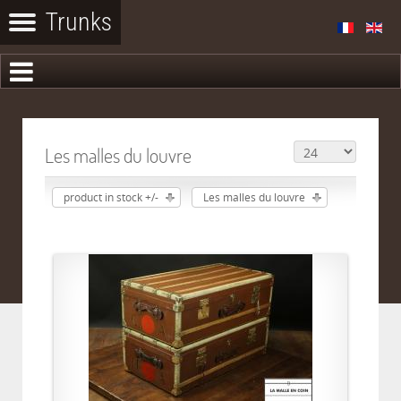
Les malles du louvre
product in stock +/-
Les malles du louvre