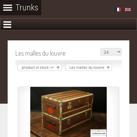
Les malles du louvre
product in stock -/+
Les malles du louvre