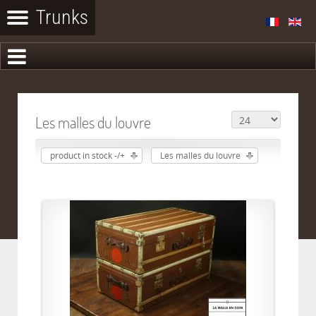
Les malles du louvre
product in stock -/+
Les malles du louvre