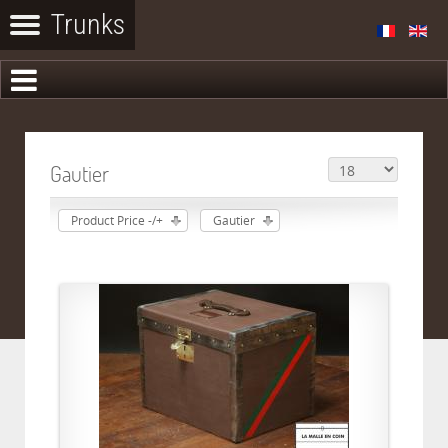
Gautier
Product Price -/+
Gautier