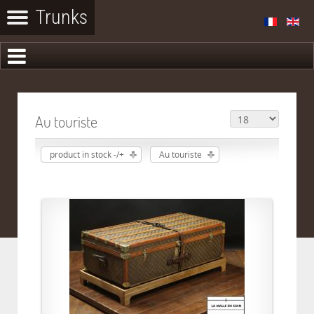
Au touriste
product in stock -/+
Au touriste